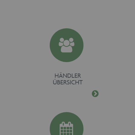
fuer-holz.de
CookieScriptConsent
1 Monat
CookieScript
www.maschinen-
fuer-holz.de
HÄNDLER
ÜBERSICHT