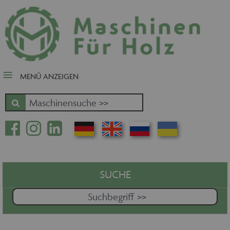
close Submenü
Nach Fertigungsschwerpunkt
Schnäppchen
Tischler-, Schreinermaschinen
MENÜ ANZEIGEN
Zuschnitt - Sägen
Kantenbearbeitung
Fräsen - Bohren - Hobeln - CNC
Oberfläche
Massivholz
Furnierbe- und verarbeitung
Pressen - Beschichten
SUCHE
Handling - Transportieren -
Stapeln - Verpacken etc.
Absaugen - Versorgen -
Entsorgen