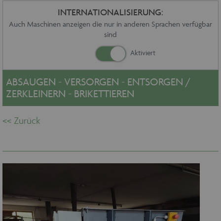
Sonstiges
INTERNATIONALISIERUNG:
Service
Auch Maschinen anzeigen die nur in anderen Sprachen verfügbar
sind
Die Firma
Händler
Aktuelles
Kontakt
ABSAUGEN - VERSORGEN - ENTSORGEN /
Impressum
ZERKLEINERN - BRIKETTIEREN
Datenschutz