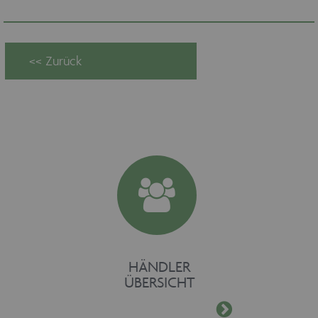
Provider /
Name
Ablaufdatum
Domäne
maschinenhandel
www.maschinen-
Session
fuer-holz.de
CookieScriptConsent
1 Monat
CookieScript
www.maschinen-
fuer-holz.de
HÄNDLER
ÜBERSICHT