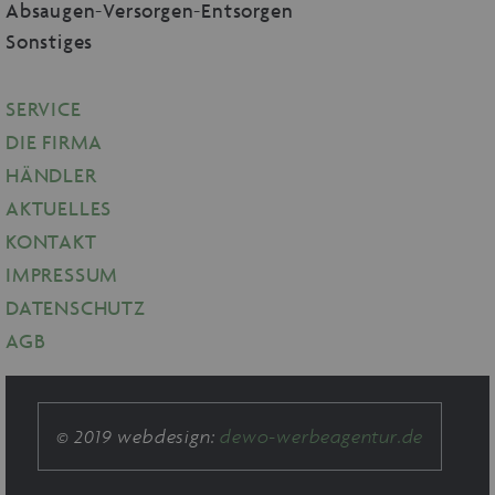
Absaugen-Versorgen-Entsorgen
Sonstiges
SERVICE
DIE FIRMA
HÄNDLER
AKTUELLES
KONTAKT
IMPRESSUM
DATENSCHUTZ
AGB
© 2019 webdesign:
dewo-werbeagentur.de