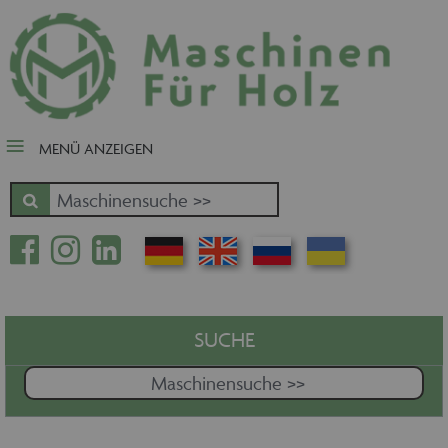
close Submenü
Nach Fertigungsschwerpunkt
Schnäppchen
Tischler-, Schreinermaschinen
MENÜ ANZEIGEN
Zuschnitt - Sägen
Kantenbearbeitung
Fräsen - Bohren - Hobeln - CNC
Oberfläche
Massivholz
Furnierbe- und verarbeitung
Pressen - Beschichten
SUCHE
Handling - Transportieren -
Stapeln - Verpacken etc.
Absaugen - Versorgen -
Entsorgen