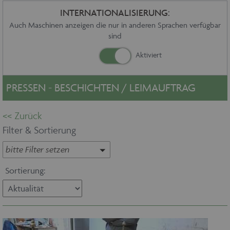
Sonstiges
INTERNATIONALISIERUNG:
Service
Auch Maschinen anzeigen die nur in anderen Sprachen verfügbar
sind
Die Firma
Händler
Aktuelles
Kontakt
PRESSEN - BESCHICHTEN / LEIMAUFTRAG
Impressum
Datenschutz
Filter & Sortierung
bitte Filter setzen
Sortierung: