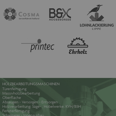
HOLZBEARBEITUNGSMASCHINEN
Türenfertigung
Massivholzbearbeitung
Oberfläche
Absaugen - Versorgen - Entsorgen
Holzverarbeitung: Säge- , Hobelwerke, KVH/BSH
Fensterfertigung
Schreinerei - Innenausbau