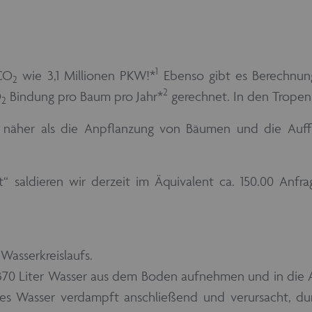
1
 CO
wie 3,1 Millionen PKW!*
Ebenso gibt es Berechnun
2
2
O
Bindung pro Baum pro Jahr*
gerechnet. In den Tropen 
2
 näher als die Anpflanzung von Bäumen und die Auff
t“ saldieren wir derzeit im Äquivalent ca. 150.00 Anfr
Wasserkreislaufs.
 370 Liter Wasser aus dem Boden aufnehmen und in die A
es Wasser verdampft anschließend und verursacht, dur