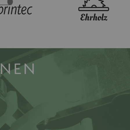
wendet, um die
peichern. Das Cookie muss
eninhalte stringent in der
erwendet, um die
speichern. Das Cookie-
funktionieren.
INEN