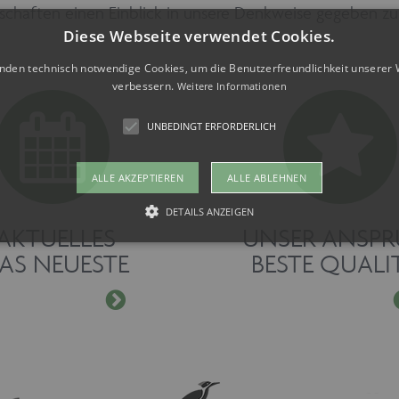
rschaften einen Einblick in unsere Denkweise gegeben z
Diese Webseite verwendet Cookies.
nden technisch notwendige Cookies, um die Benutzerfreundlichkeit unserer 
verbessern.
Weitere Informationen
UNBEDINGT ERFORDERLICH
ALLE AKZEPTIEREN
ALLE ABLEHNEN
DETAILS ANZEIGEN
AKTUELLES
UNSER ANSP
AS NEUESTE
BESTE QUALI
Unbedingt erforderlich
kies ermöglichen wesentliche Kernfunktionen der Website wie auch dieses Cookie-Ban
 die Website nicht ordnungsgemäß verwendet werden. Als Besucher müssten Sie beispi
te Ihre Zustimmung geben.
vider /
Ablaufdatum
Beschreibung
mäne