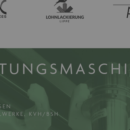
w.maschinen-
Session
Dieses Cookie wird von maschinen-fuer-holz.de ver
r-holz.de
Spracheinstellungen für Besucher der Webseite zu s
ordnungsgemäß funktionieren um die Seiten und Seit
gewählten Sprache anzeigen zu können.
1 Monat
Dieses Cookie wird vom Cookie-Script.com-Dienst v
okieScript
Einwilligungseinstellungen für Besucher-Cookies zu 
w.maschinen-
Banner von Cookie-Script.com muss ordnungsgemäß 
r-holz.de
ITUNGSMASCH
GEN
LWERKE, KVH/BSH