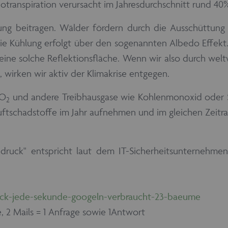
otranspiration verursacht im Jahresdurchschnitt rund 40
ng beitragen. Wälder fördern durch die Ausschüttung 
Die Kühlung erfolgt über den sogenannten Albedo Effekt
 eine solche Reflektionsfläche. Wenn wir also durch we
, wirken wir aktiv der Klimakrise entgegen.
CO
und andere Treibhausgase wie Kohlenmonoxid oder S
2
Luftschadstoffe im Jahr aufnehmen und im gleichen Zeitra
uck" entspricht laut dem IT-Sicherheitsunternehmen M
ck-jede-sekunde-googeln-verbraucht-23-baeume
, 2 Mails = 1 Anfrage sowie 1Antwort