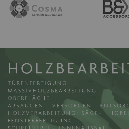
maschinenhandel
ww
fue
CookieScriptConsent
Co
ww
fue
HOLZBEARBE
TÜRENFERTIGUNG
MASSIVHOLZBEARBEITUNG
OBERFLÄCHE
ABSAUGEN - VERSORGEN - ENTSOR
HOLZVERARBEITUNG: SÄGE- , HOBE
FENSTERFERTIGUNG
SCHREINEREI - INNENAUSBAU