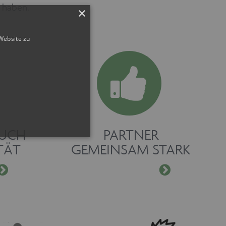
u haben.
×
Website zu
RUCH
PARTNER
TÄT
GEMEINSAM STARK
ner. Ohne die unbedingt
elsweise ohne dieses