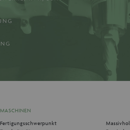
mäne
w.maschinen-
Session
Dieses Cookie wird von maschinen-fuer-holz.de ver
r-holz.de
Spracheinstellungen für Besucher der Webseite zu s
ordnungsgemäß funktionieren um die Seiten und Seit
TUNG
gewählten Sprache anzeigen zu können.
1 Monat
Dieses Cookie wird vom Cookie-Script.com-Dienst v
okieScript
Einwilligungseinstellungen für Besucher-Cookies zu 
w.maschinen-
Banner von Cookie-Script.com muss ordnungsgemäß 
r-holz.de
UNG
MASCHINEN
Fertigungsschwerpunkt
Massivhol