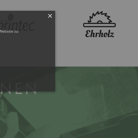
×
Website zu
INEN
ner. Ohne die unbedingt
elsweise ohne dieses