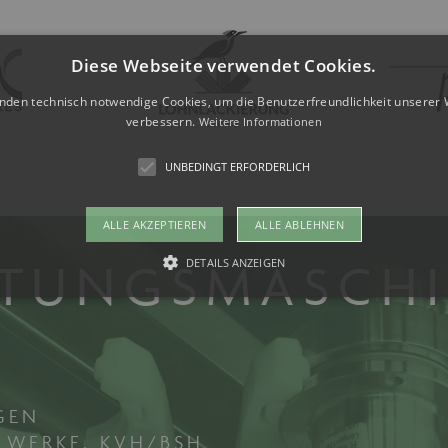
Diese Webseite verwendet Cookies.
nden technisch notwendige Cookies, um die Benutzerfreundlichkeit unserer 
verbessern.
Weitere Informationen
UNBEDINGT ERFORDERLICH
ALLE AKZEPTIEREN
ALLE ABLEHNEN
ITUNGSMASCH
DETAILS ANZEIGEN
Unbedingt erforderlich
kies ermöglichen wesentliche Kernfunktionen der Website wie auch dieses Cookie-Ban
 die Website nicht ordnungsgemäß verwendet werden. Als Besucher müssten Sie beispi
te Ihre Zustimmung geben.
GEN
vider /
LWERKE, KVH/BSH
Ablaufdatum
Beschreibung