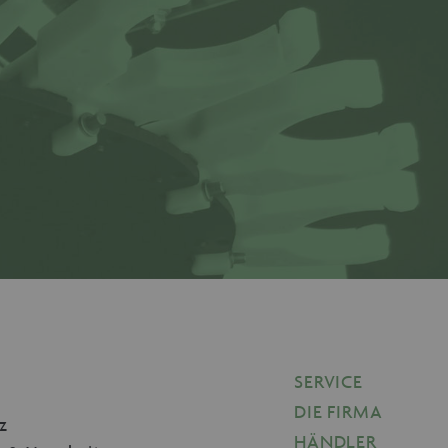
wendet, um die
peichern. Das Cookie muss
eninhalte stringent in der
erwendet, um die
speichern. Das Cookie-
funktionieren.
SERVICE
DIE FIRMA
z
HÄNDLER