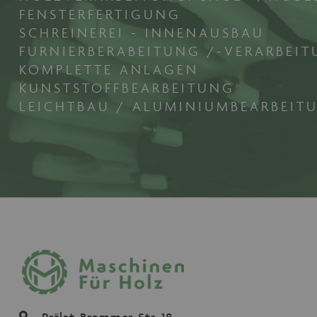
Do
FENSTERFERTIGUNG
maschinenhandel
ww
SCHREINEREI - INNENAUSBAU
fue
FURNIERBERABEITUNG /-VERARBEI
KOMPLETTE ANLAGEN
CookieScriptConsent
Co
ww
KUNSTSTOFFBEARBEITUNG
fue
LEICHTBAU / ALUMINIUMBEARBEIT