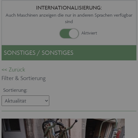
Sonstiges
INTERNATIONALISIERUNG:
Service
Auch Maschinen anzeigen die nur in anderen Sprachen verfügbar
sind
Die Firma
Händler
Aktuelles
Kontakt
SONSTIGES / SONSTIGES
Impressum
Datenschutz
Filter & Sortierung
Sortierung: