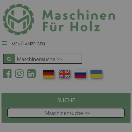
close Submenü
Nach Fertigungsschwerpunkt
Schnäppchen
Tischler-, Schreinermaschinen
MENÜ ANZEIGEN
Zuschnitt - Sägen
Kantenbearbeitung
Fräsen - Bohren - Hobeln - CNC
Oberfläche
Massivholz
Furnierbe- und verarbeitung
Pressen - Beschichten
SUCHE
Handling - Transportieren -
Stapeln - Verpacken etc.
Absaugen - Versorgen -
Entsorgen