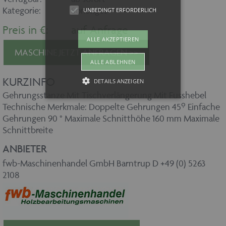
Kategorie:
Sonstiges
UNBEDINGT ERFORDERLICH
Preis in €:
auf Anfrage
ALLE AKZEPTIEREN
MASCHINE JETZT ANFRAGEN >>
ALLE ABLEHNEN
KURZINFO
DETAILS ANZEIGEN
Gehrungsstanze Mit Tischverlängerung Mit Fusshebel
Technische Merkmale: Doppelte Gehrungen 45º Einfache
Gehrungen 90 ° Maximale Schnitthöhe 160 mm Maximale
Unbedingt erforderlich
Schnittbreite
Unbedingt erforderliche Cookies
ermöglichen wesentliche
ANBIETER
Kernfunktionen der Website wie auch
dieses Cookie-Banner. Ohne die
fwb-Maschinenhandel GmbH Barntrup D +49 (0) 5263
unbedingt erforderlichen Cookies kann
2108
die Website nicht ordnungsgemäß
verwendet werden. Als Besucher
müssten Sie beispielsweise ohne dieses
Cookie-Banner auf jeder Seite Ihre
Zustimmung geben.
Provider /