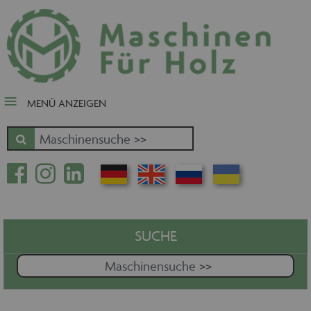
close Submenü
Nach Fertigungsschwerpunkt
Schnäppchen
Tischler-, Schreinermaschinen
MENÜ ANZEIGEN
Zuschnitt - Sägen
Kantenbearbeitung
Fräsen - Bohren - Hobeln - CNC
Oberfläche
Massivholz
Furnierbe- und verarbeitung
Pressen - Beschichten
SUCHE
Handling - Transportieren -
Stapeln - Verpacken etc.
Absaugen - Versorgen -
Entsorgen