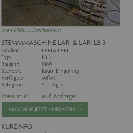
Name
Ablaufdatum
Domäne
maschinenhandel
www.maschinen-
Session
fuer-holz.de
mehr Bilder in Detailansicht
STEMMMASCHINE LARI & LARI LB 3
Fabrikat:
LARI & LARI
Typ:
LB 3
Baujahr:
1980
CookieScriptConsent
1 Monat
CookieScript
Standort:
Raum Dingolfing
www.maschinen-
fuer-holz.de
Verfügbar:
sofort
Kategorie:
Sonstiges
Preis in €:
auf Anfrage
MASCHINE JETZT ANFRAGEN >>
KURZINFO