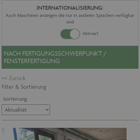
Sonstiges
INTERNATIONALISIERUNG:
Service
Auch Maschinen anzeigen die nur in anderen Sprachen verfügbar
sind
Die Firma
Händler
Aktuelles
Kontakt
NACH FERTIGUNGSSCHWERPUNKT /
Impressum
FENSTERFERTIGUNG
Datenschutz
Filter & Sortierung
Sortierung: