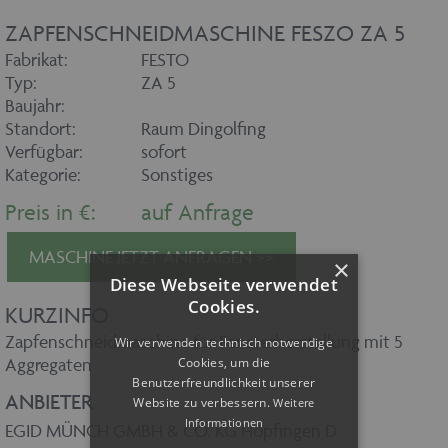
ZAPFENSCHNEIDMASCHINE FESZO ZA 5
Fabrikat:
FESTO
Typ:
ZA 5
Baujahr:
Standort:
Raum Dingolfing
Verfügbar:
sofort
Kategorie:
Sonstiges
Preis in €:
auf Anfrage
MASCHINE JETZT ANFRAGEN >>
×
Diese Webseite verwendet
Cookies.
KURZINFO
Zapfenschneidmaschine für Fensterherstellung mit 5
Wir verwenden technisch notwendige
Cookies, um die
Aggregaten
Benutzerfreundlichkeit unserer
ANBIETER
Website zu verbessern.
Weitere
Informationen
EGID MÜNCH GMBH & CO. KG Höpfingen D