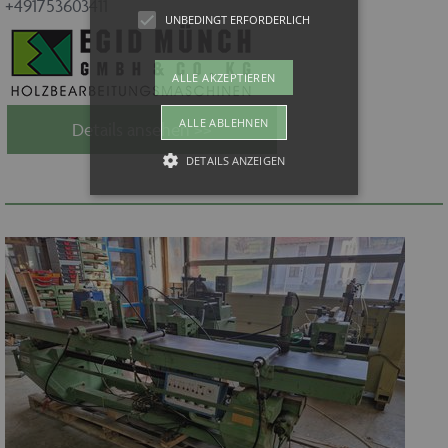
+491753603411
UNBEDINGT ERFORDERLICH
ALLE AKZEPTIEREN
ALLE ABLEHNEN
Details ansehen >>
DETAILS ANZEIGEN
Unbedingt erforderlich
Unbedingt erforderliche Cookies
ermöglichen wesentliche
Kernfunktionen der Website wie auch
dieses Cookie-Banner. Ohne die
unbedingt erforderlichen Cookies kann
die Website nicht ordnungsgemäß
verwendet werden. Als Besucher
müssten Sie beispielsweise ohne dieses
Cookie-Banner auf jeder Seite Ihre
Zustimmung geben.
Provider /