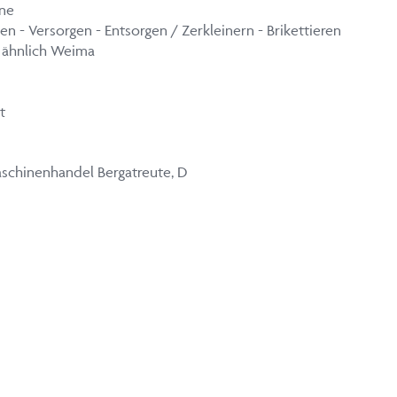
ne
n - Versorgen - Entsorgen / Zerkleinern - Brikettieren
, ähnlich Weima
t
aschinenhandel Bergatreute, D