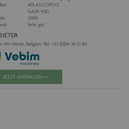
kat:
ATLAS COPCO
GA30 VSD
hr:
2008
and:
Sehr gut
BIETER
 NV Heule, Belgien, Tel.: +32 (0)56 36 51 80
JETZT ANFRAGEN >>