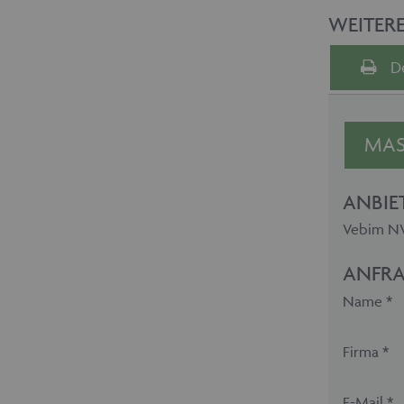
WEITER
D
MAS
ANBIE
Vebim NV 
ANFRA
Name *
Firma *
E-Mail *