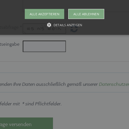
ALLE AKZEPTIEREN
ALLE ABLEHNEN
DETAILS ANZEIGEN
tsabfrage *
tseingabe
Unbedingt erforderlich
kies ermöglichen wesentliche Kernfunktionen der Website wie auch dieses Cookie-Ban
 die Website nicht ordnungsgemäß verwendet werden. Als Besucher müssten Sie beispi
te Ihre Zustimmung geben.
vider /
Ablaufdatum
Beschreibung
mäne
enden Ihre Daten ausschließlich gemäß unserer
Datenschutzer
w.maschinen-
Session
Dieses Cookie wird von maschinen-fuer-holz.de ver
r-holz.de
Spracheinstellungen für Besucher der Webseite zu s
ordnungsgemäß funktionieren um die Seiten und Seit
gewählten Sprache anzeigen zu können.
elder mit * sind Pflichtfelder.
1 Monat
Dieses Cookie wird vom Cookie-Script.com-Dienst v
okieScript
Einwilligungseinstellungen für Besucher-Cookies zu 
w.maschinen-
Banner von Cookie-Script.com muss ordnungsgemäß 
r-holz.de
rage versenden