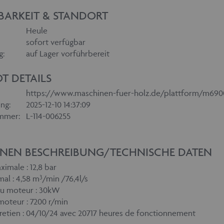
BARKEIT & STANDORT
Heule
sofort verfügbar
g:
auf Lager vorführbereit
T DETAILS
https://www.maschinen-fuer-holz.de/plattform/m69
ng:
2025-12-10 14:37:09
mmer:
L-114-006255
NEN BESCHREIBUNG/TECHNISCHE DATEN
ximale : 12,8 bar
al : 4,58 m³/min /76,4l/s
du moteur : 30kW
moteur : 7200 r/min
retien : 04/10/24 avec 20717 heures de fonctionnement