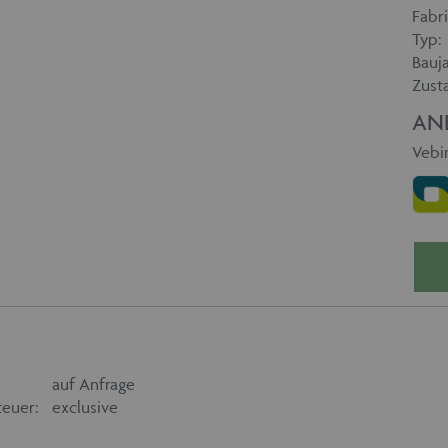
Fabri
Typ:
Bauja
Zust
AN
Vebim
auf Anfrage
euer:
exclusive