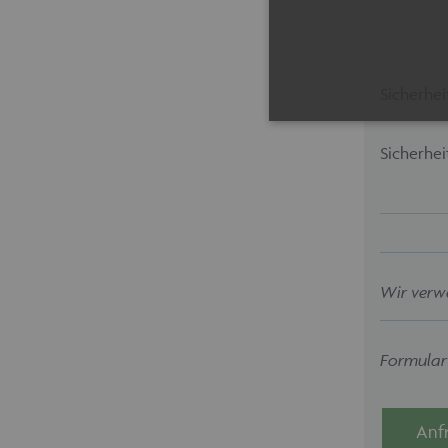
Sicherhei
Sicherhei
Unbedingt erforderliche Coo
erforderlichen Cookies kann
Cookie-Banner auf jeder Sei
Pro
Name
Do
Wir verw
maschinenhandel
ww
fue
Formularf
CookieScriptConsent
Co
ww
fue
Anf