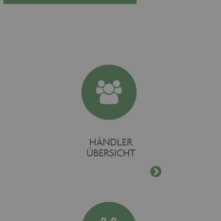
maschinenhandel
www.maschinen-
Session
fuer-holz.de
CookieScriptConsent
1 Monat
CookieScript
www.maschinen-
fuer-holz.de
HÄNDLER
ÜBERSICHT