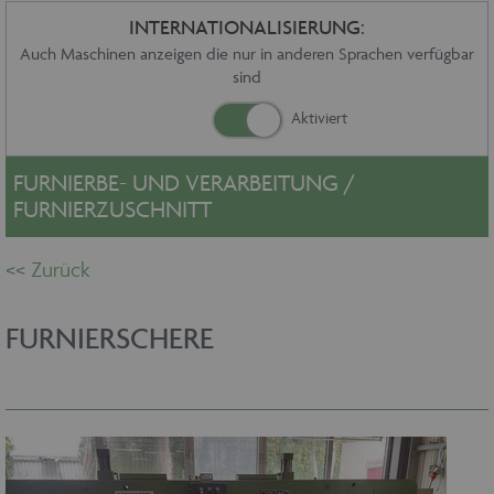
Sonstiges
INTERNATIONALISIERUNG:
Service
Auch Maschinen anzeigen die nur in anderen Sprachen verfügbar
sind
Die Firma
Händler
Aktuelles
Kontakt
FURNIERBE- UND VERARBEITUNG /
Impressum
FURNIERZUSCHNITT
Datenschutz
FURNIERSCHERE