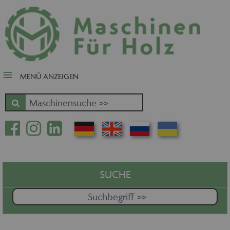
close Submenü
Nach Fertigungsschwerpunkt
Schnäppchen
Tischler-, Schreinermaschinen
MENÜ ANZEIGEN
Zuschnitt - Sägen
Kantenbearbeitung
Fräsen - Bohren - Hobeln - CNC
Oberfläche
Massivholz
Furnierbe- und verarbeitung
Pressen - Beschichten
SUCHE
Handling - Transportieren -
Stapeln - Verpacken etc.
Absaugen - Versorgen -
Entsorgen