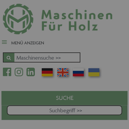
close Submenü
Nach Fertigungsschwerpunkt
Schnäppchen
Tischler-, Schreinermaschinen
MENÜ ANZEIGEN
Zuschnitt - Sägen
Kantenbearbeitung
Fräsen - Bohren - Hobeln - CNC
Oberfläche
Massivholz
Furnierbe- und verarbeitung
Pressen - Beschichten
SUCHE
Handling - Transportieren -
Stapeln - Verpacken etc.
Absaugen - Versorgen -
Entsorgen