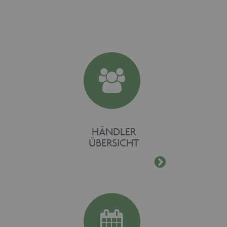
Unbedingt erforderliche Cookies
ermöglichen wesentliche
Kernfunktionen der Website wie auch
dieses Cookie-Banner. Ohne die
unbedingt erforderlichen Cookies kann
die Website nicht ordnungsgemäß
verwendet werden. Als Besucher
müssten Sie beispielsweise ohne dieses
Cookie-Banner auf jeder Seite Ihre
Zustimmung geben.
Provider /
Name
Ablaufdatum
Domäne
maschinenhandel
www.maschinen-
Session
fuer-holz.de
HÄNDLER
ÜBERSICHT
CookieScriptConsent
1 Monat
CookieScript
www.maschinen-
fuer-holz.de