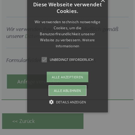
Diese Webseite verwendet
Cookies.
Wir verwenden technisch notwendige
Cookies, um die
Wir verwenden Ihre Daten ausschließlich gemäß
Benutzerfreundlichkeit unserer
unserer
Datenschutzerklärung
.
Website zu verbessern.
Weitere
Informationen
Formularfelder mit * sind Pflichtfelder.
UNBEDINGT ERFORDERLICH
ALLE AKZEPTIEREN
Anfrage versenden
ALLE ABLEHNEN
DETAILS ANZEIGEN
Unbedingt erforderlich