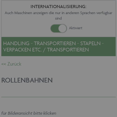
Sonstiges
INTERNATIONALISIERUNG:
Service
Auch Maschinen anzeigen die nur in anderen Sprachen verfügbar
sind
Die Firma
Händler
Aktuelles
Kontakt
HANDLING - TRANSPORTIEREN - STAPELN -
Impressum
VERPACKEN ETC. / TRANSPORTIEREN
Datenschutz
ROLLENBAHNEN
für Bilderansicht bitte klicken