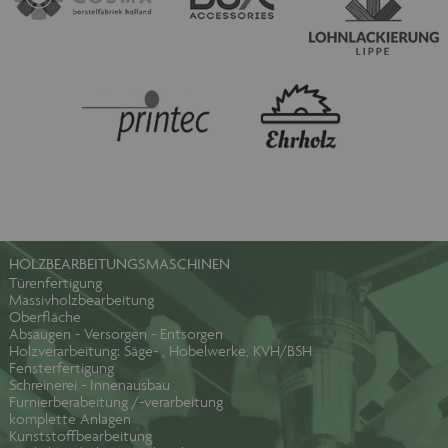
HOLZBEARBEITUNGSMASCHINEN
Türenfertigung
Massivholzbearbeitung
Oberfläche
Absaugen - Versorgen - Entsorgen
Holzverarbeitung: Säge- , Hobelwerke, KVH/BSH
Fensterfertigung
Schreinerei - Innenausbau
Furnierberabeitung /-verarbeitung
komplette Anlagen
Kunststoffbearbeitung