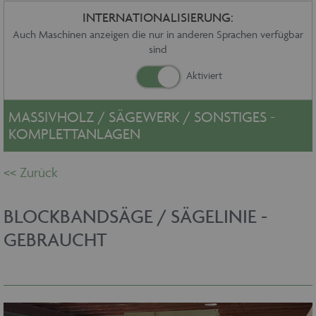
Sonstiges
INTERNATIONALISIERUNG:
Service
Auch Maschinen anzeigen die nur in anderen Sprachen verfügbar
sind
Die Firma
Händler
Aktuelles
Kontakt
MASSIVHOLZ / SÄGEWERK / SONSTIGES -
Impressum
KOMPLETTANLAGEN
Datenschutz
BLOCKBANDSÄGE / SÄGELINIE -
GEBRAUCHT