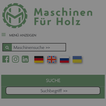
close Submenü
Nach Fertigungsschwerpunkt
Schnäppchen
Tischler-, Schreinermaschinen
MENÜ ANZEIGEN
Zuschnitt - Sägen
Kantenbearbeitung
Fräsen - Bohren - Hobeln - CNC
Oberfläche
Massivholz
Furnierbe- und verarbeitung
Pressen - Beschichten
SUCHE
Handling - Transportieren -
Stapeln - Verpacken etc.
Absaugen - Versorgen -
Entsorgen