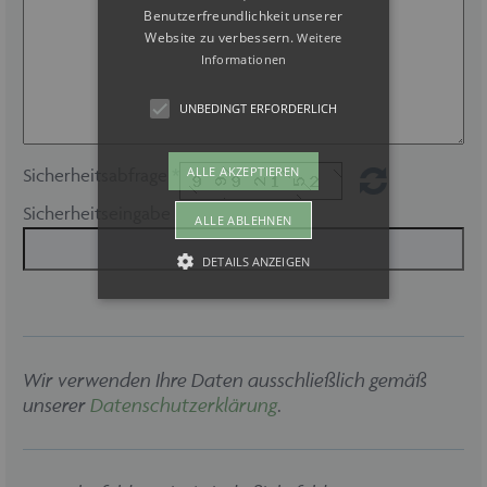
Benutzerfreundlichkeit unserer
Website zu verbessern.
Weitere
Informationen
UNBEDINGT ERFORDERLICH
ALLE AKZEPTIEREN
Sicherheitsabfrage *
Sicherheitseingabe
ALLE ABLEHNEN
DETAILS ANZEIGEN
Unbedingt erforderlich
Wir verwenden Ihre Daten ausschließlich gemäß
Unbedingt erforderliche Cookies
ermöglichen wesentliche
unserer
Datenschutzerklärung
.
Kernfunktionen der Website wie auch
dieses Cookie-Banner. Ohne die
unbedingt erforderlichen Cookies kann
die Website nicht ordnungsgemäß