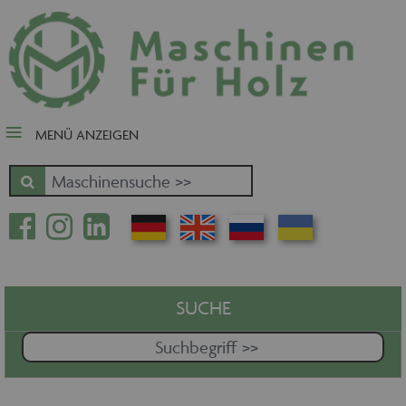
close Submenü
Nach Fertigungsschwerpunkt
Schnäppchen
Tischler-, Schreinermaschinen
MENÜ ANZEIGEN
Zuschnitt - Sägen
Kantenbearbeitung
Fräsen - Bohren - Hobeln - CNC
Oberfläche
Massivholz
Furnierbe- und verarbeitung
Pressen - Beschichten
SUCHE
Handling - Transportieren -
Stapeln - Verpacken etc.
Absaugen - Versorgen -
Entsorgen