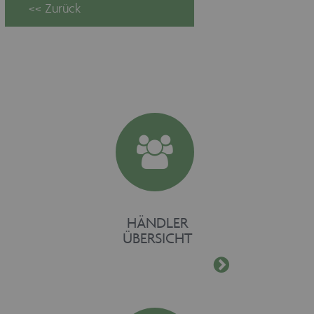
Unbedingt erforderliche Cookies
ermöglichen wesentliche
Kernfunktionen der Website wie auch
dieses Cookie-Banner. Ohne die
unbedingt erforderlichen Cookies kann
die Website nicht ordnungsgemäß
verwendet werden. Als Besucher
müssten Sie beispielsweise ohne dieses
Cookie-Banner auf jeder Seite Ihre
Zustimmung geben.
Provider /
Name
Ablaufdatum
Domäne
maschinenhandel
www.maschinen-
Session
fuer-holz.de
HÄNDLER
ÜBERSICHT
CookieScriptConsent
1 Monat
CookieScript