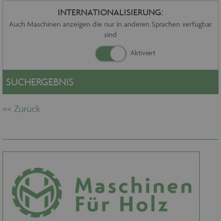
Sonstiges
INTERNATIONALISIERUNG:
Service
Auch Maschinen anzeigen die nur in anderen Sprachen verfügbar
sind
Die Firma
Händler
Aktuelles
Kontakt
SUCHERGEBNIS
Impressum
Datenschutz