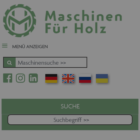
close Submenü
Nach Fertigungsschwerpunkt
Schnäppchen
Tischler-, Schreinermaschinen
MENÜ ANZEIGEN
Zuschnitt - Sägen
Kantenbearbeitung
Fräsen - Bohren - Hobeln - CNC
Oberfläche
Massivholz
Furnierbe- und verarbeitung
Pressen - Beschichten
SUCHE
Handling - Transportieren -
Stapeln - Verpacken etc.
Absaugen - Versorgen -
Entsorgen