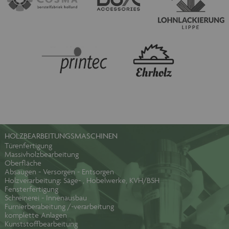
HOLZBEARBEITUNGSMASCHINEN
Türenfertigung
Massivholzbearbeitung
Oberfläche
Absaugen - Versorgen - Entsorgen
Holzverarbeitung: Säge- , Hobelwerke, KVH/BSH
Fensterfertigung
Schreinerei - Innenausbau
Furnierberabeitung /-verarbeitung
komplette Anlagen
Kunststoffbearbeitung