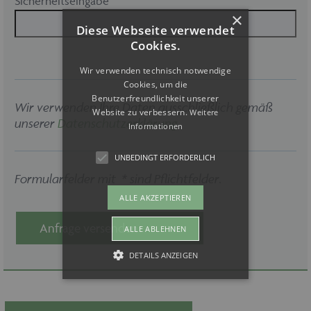
Sicherheitseingabe
×
Diese Webseite verwendet
Cookies.
Wir verwenden technisch notwendige
Cookies, um die
Benutzerfreundlichkeit unserer
Wir verwenden Ihre Daten ausschließlich gemäß
Website zu verbessern.
Weitere
unserer
Datenschutzerklärung
.
Informationen
UNBEDINGT ERFORDERLICH
Formularfelder mit * sind Pflichtfelder.
ALLE AKZEPTIEREN
Anfrage versenden
ALLE ABLEHNEN
DETAILS ANZEIGEN
Unbedingt erforderlich