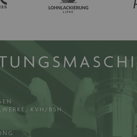
ITUNGSMASCH
GEN
LWERKE, KVH/BSH
TUNG