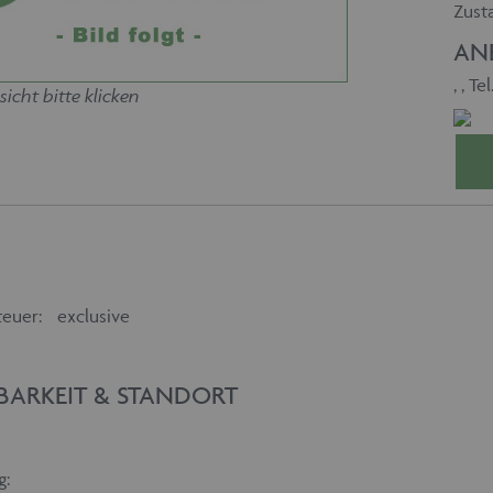
Zust
AN
,
, Tel.
sicht bitte klicken
euer:
exclusive
BARKEIT & STANDORT
g: