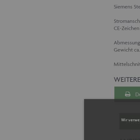
Siemens St
Stromanschl
CE-Zeichen
Abmessungen
Gewicht ca.
Mittelschni
WEITER
D
MAS
Wir verwe