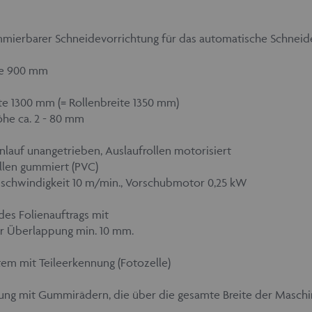
mierbarer Schneidevorrichtung für das automatische Schneide
he 900 mm
te 1300 mm (= Rollenbreite 1350 mm)
he ca. 2 - 80 mm
inlauf unangetrieben, Auslaufrollen motorisiert
llen gummiert (PVC)
schwindigkeit 10 m/min., Vorschubmotor 0,25 kW
 des Folienauftrags mit
er Überlappung min. 10 mm.
em mit Teileerkennung (Fotozelle)
ung mit Gummirädern, die über die gesamte Breite der Masch