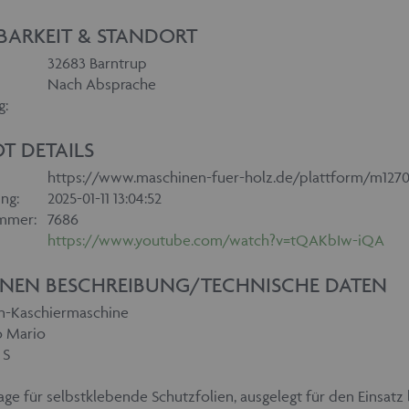
BARKEIT & STANDORT
32683 Barntrup
Nach Absprache
g:
T DETAILS
https://www.maschinen-fuer-holz.de/plattform/m1270
ng:
2025-01-11 13:04:52
mmer:
7686
https://www.youtube.com/watch?v=tQAKbIw-iQA
NEN BESCHREIBUNG/TECHNISCHE DATEN
en-Kaschiermaschine
o Mario
 S
age für selbstklebende Schutzfolien, ausgelegt für den Einsat