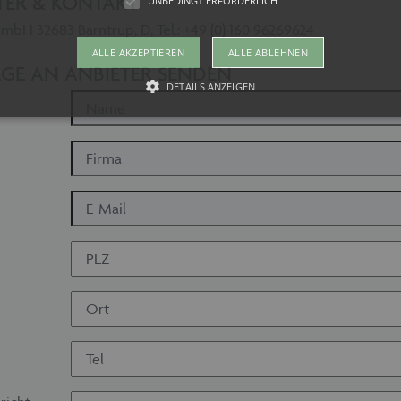
TER & KONTAKT
UNBEDINGT ERFORDERLICH
bH 32683 Barntrup, D, Tel.: +49 (0) 160 96269624
ALLE AKZEPTIEREN
ALLE ABLEHNEN
GE AN ANBIETER SENDEN
DETAILS ANZEIGEN
Unbedingt erforderlich
kies ermöglichen wesentliche Kernfunktionen der Website wie auch dieses Cookie-Ban
 die Website nicht ordnungsgemäß verwendet werden. Als Besucher müssten Sie beispi
te Ihre Zustimmung geben.
vider /
Ablaufdatum
Beschreibung
mäne
w.maschinen-
Session
Dieses Cookie wird von maschinen-fuer-holz.de ver
r-holz.de
Spracheinstellungen für Besucher der Webseite zu s
ordnungsgemäß funktionieren um die Seiten und Seit
gewählten Sprache anzeigen zu können.
1 Monat
Dieses Cookie wird vom Cookie-Script.com-Dienst v
okieScript
Einwilligungseinstellungen für Besucher-Cookies zu 
w.maschinen-
Banner von Cookie-Script.com muss ordnungsgemäß 
r-holz.de