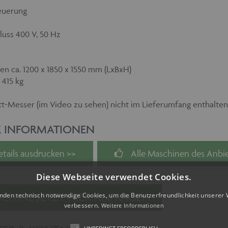
euerung
uss 400 V, 50 Hz
 ca. 1200 x 1850 x 1550 mm (LxBxH)
 415 kg
tt-Messer (im Video zu sehen) nicht im Lieferumfang enthalten
E INFORMATIONEN
etails ausdrucken >>
Alle Maschinen des Anbie
Diese Webseite verwendet Cookies.
CHINE JETZT HIER ANFRAGEN
nden technisch notwendige Cookies, um die Benutzerfreundlichkeit unserer 
verbessern.
Weitere Informationen