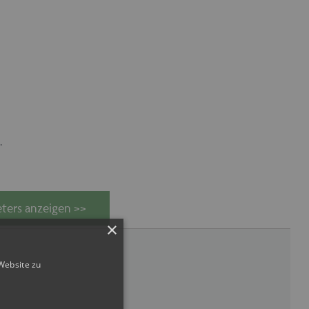
.
ters anzeigen >>
×
Website zu