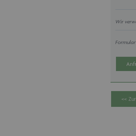
Wir verw
Formularf
Anf