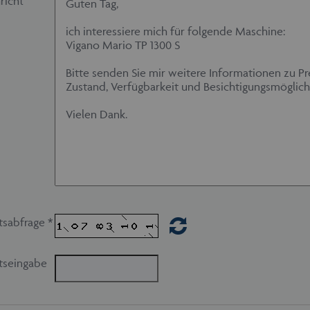
richt
tsabfrage *
tseingabe