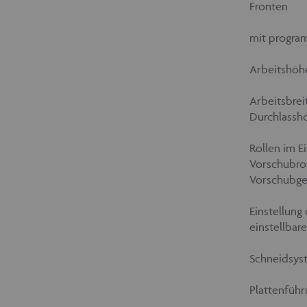
Fronten
mit program
Arbeitshö
Arbeitsbrei
Durchlasshö
Rollen im E
Vorschubro
Vorschubge
Einstellung
einstellbar
Schneidsyst
Plattenführ