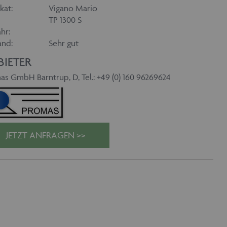
kat:
Vigano Mario
TP 1300 S
hr:
and:
Sehr gut
BIETER
as GmbH Barntrup, D, Tel.: +49 (0) 160 96269624
JETZT ANFRAGEN >>