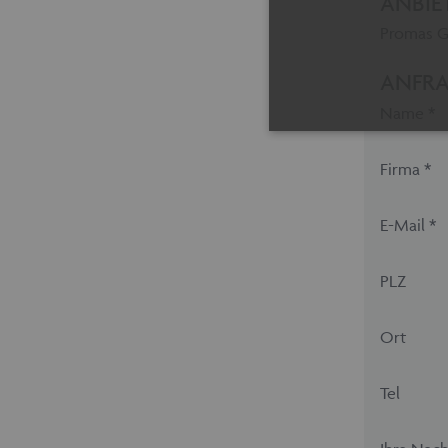
ANBIE
Promas Gm
ANFRA
Name *
Firma *
Unbedingt erforderliche Coo
E-Mail *
erforderlichen Cookies kann
Cookie-Banner auf jeder Sei
Pro
Name
PLZ
Do
maschinenhandel
ww
fue
Ort
CookieScriptConsent
Co
Tel
ww
fue