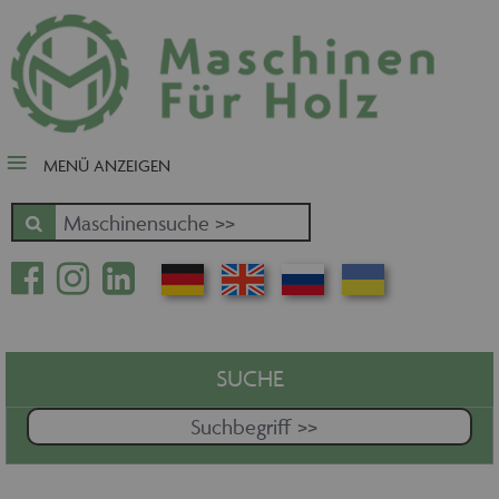
close Submenü
Nach Fertigungsschwerpunkt
Schnäppchen
Tischler-, Schreinermaschinen
MENÜ ANZEIGEN
Zuschnitt - Sägen
Kantenbearbeitung
Fräsen - Bohren - Hobeln - CNC
Oberfläche
Massivholz
Furnierbe- und verarbeitung
Pressen - Beschichten
SUCHE
Handling - Transportieren -
Stapeln - Verpacken etc.
Absaugen - Versorgen -
Entsorgen