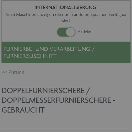
Sonstiges
INTERNATIONALISIERUNG:
Service
Auch Maschinen anzeigen die nur in anderen Sprachen verfügbar
sind
Die Firma
Händler
Aktuelles
Kontakt
FURNIERBE- UND VERARBEITUNG /
Impressum
FURNIERZUSCHNITT
Datenschutz
DOPPELFURNIERSCHERE /
DOPPELMESSERFURNIERSCHERE -
GEBRAUCHT