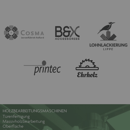
HOLZBEARBEITUNGSMASCHINEN
Türenfertigung
Massivholzbearbeitung
Oberfläche