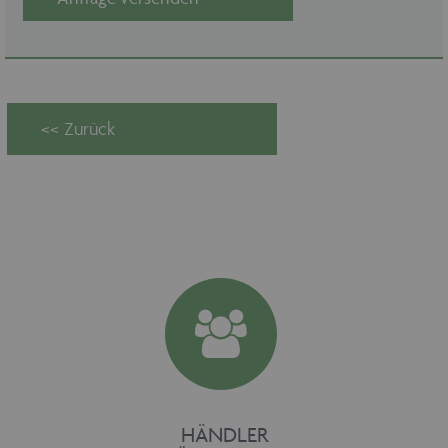
Zustimmung geben.
Provider /
Name
Ablaufdatum
Domäne
maschinenhandel
www.maschinen-
Session
fuer-holz.de
CookieScriptConsent
1 Monat
CookieScript
www.maschinen-
fuer-holz.de
HÄNDLER