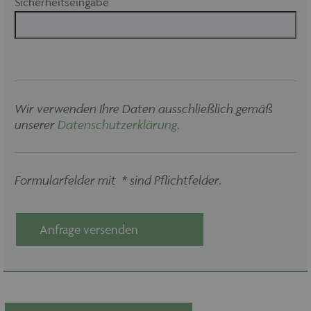
Sicherheitseingabe
maschinenhandel
www.maschinen-
Session
fuer-holz.de
Wir verwenden Ihre Daten ausschließlich gemäß
unserer
Datenschutzerklärung
.
CookieScriptConsent
1 Monat
CookieScript
www.maschinen-
fuer-holz.de
Formularfelder mit * sind Pflichtfelder.
Anfrage versenden