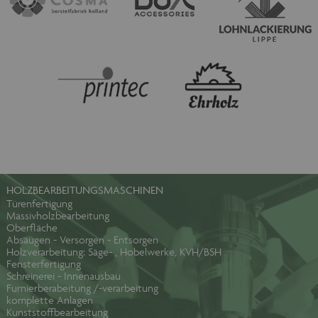
HOLZBEARBEITUNGSMASCHINEN
Türenfertigung
Massivholzbearbeitung
Oberfläche
Absaugen - Versorgen - Entsorgen
Holzverarbeitung: Säge- , Hobelwerke, KVH/BSH
Fensterfertigung
Schreinerei - Innenausbau
Furnierberabeitung /-verarbeitung
komplette Anlagen
Kunststoffbearbeitung