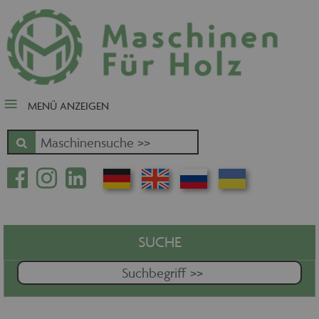
close Submenü
Nach Fertigungsschwerpunkt
Schnäppchen
Tischler-, Schreinermaschinen
MENÜ ANZEIGEN
Zuschnitt - Sägen
Kantenbearbeitung
Fräsen - Bohren - Hobeln - CNC
Oberfläche
Massivholz
Furnierbe- und verarbeitung
Pressen - Beschichten
SUCHE
Handling - Transportieren -
Stapeln - Verpacken etc.
Absaugen - Versorgen -
Entsorgen