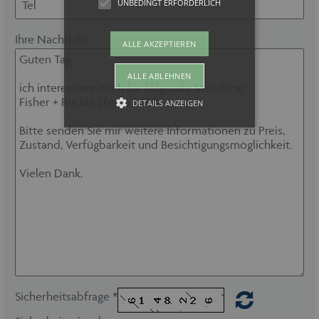
UNBEDINGT ERFORDERLICH
Ihre Nachricht
ALLE AKZEPTIEREN
ALLE ABLEHNEN
DETAILS ANZEIGEN
Unbedingt erforderlich
Unbedingt erforderliche Cookies
ermöglichen wesentliche
Kernfunktionen der Website wie auch
dieses Cookie-Banner. Ohne die
unbedingt erforderlichen Cookies kann
die Website nicht ordnungsgemäß
verwendet werden. Als Besucher
müssten Sie beispielsweise ohne dieses
Cookie-Banner auf jeder Seite Ihre
Zustimmung geben.
Sicherheitsabfrage *
Provider /
Name
Ablaufdatum
Domäne