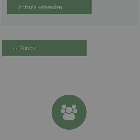
Anfrage versenden
CookieScriptConsent
1 Monat
CookieScript
www.maschinen-
fuer-holz.de