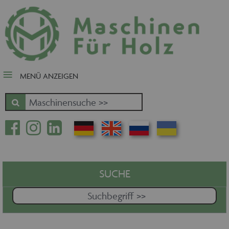
close Submenü
Nach Fertigungsschwerpunkt
Schnäppchen
Tischler-, Schreinermaschinen
MENÜ ANZEIGEN
Zuschnitt - Sägen
Kantenbearbeitung
Fräsen - Bohren - Hobeln - CNC
Oberfläche
Massivholz
Furnierbe- und verarbeitung
Pressen - Beschichten
SUCHE
Handling - Transportieren -
Stapeln - Verpacken etc.
Absaugen - Versorgen -
Entsorgen