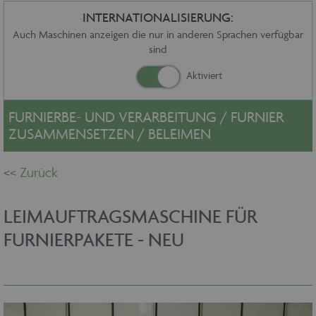
Sonstiges
INTERNATIONALISIERUNG:
Service
Auch Maschinen anzeigen die nur in anderen Sprachen verfügbar
sind
Die Firma
Händler
Aktuelles
Kontakt
FURNIERBE- UND VERARBEITUNG / FURNIER
Impressum
ZUSAMMENSETZEN / BELEIMEN
Datenschutz
LEIMAUFTRAGSMASCHINE FÜR
FURNIERPAKETE - NEU