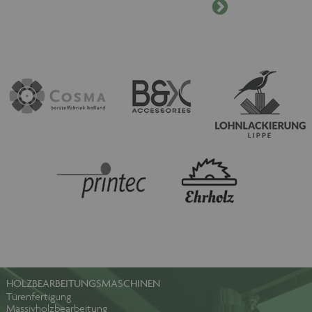
HOLZBEARBEITUNGSMASCHINEN
Türenfertigung
Massivholzbearbeitung