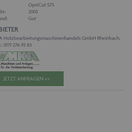
OptiCut S75
hr:
2003
and:
Gut
BIETER
 Holzbearbeitungsmaschinenhandels GmbH Rheinbach,
l.: 0171 276 93 83
JETZT ANFRAGEN >>