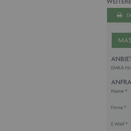
WEITER
D
MAS
ANBIE
EMKA Hol
ANFRA
Name *
Firma *
E-Mail *