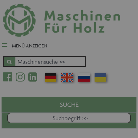
close Submenü
Nach Fertigungsschwerpunkt
Schnäppchen
Tischler-, Schreinermaschinen
MENÜ ANZEIGEN
Zuschnitt - Sägen
Kantenbearbeitung
Fräsen - Bohren - Hobeln - CNC
Oberfläche
Massivholz
Furnierbe- und verarbeitung
Pressen - Beschichten
SUCHE
Handling - Transportieren -
Stapeln - Verpacken etc.
Absaugen - Versorgen -
Entsorgen