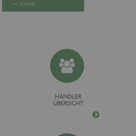
Unbedingt erforderliche Cookies
ermöglichen wesentliche
Kernfunktionen der Website wie auch
dieses Cookie-Banner. Ohne die
unbedingt erforderlichen Cookies kann
die Website nicht ordnungsgemäß
verwendet werden. Als Besucher
müssten Sie beispielsweise ohne dieses
Cookie-Banner auf jeder Seite Ihre
Zustimmung geben.
Provider /
Name
Ablaufdatum
Domäne
maschinenhandel
www.maschinen-
Session
fuer-holz.de
HÄNDLER
ÜBERSICHT
CookieScriptConsent
1 Monat
CookieScript