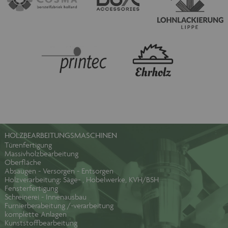
HOLZBEARBEITUNGSMASCHINEN
Türenfertigung
Massivholzbearbeitung
Oberfläche
Absaugen - Versorgen - Entsorgen
Holzverarbeitung: Säge- , Hobelwerke, KVH/BSH
Fensterfertigung
Schreinerei - Innenausbau
Furnierberabeitung /-verarbeitung
komplette Anlagen
Kunststoffbearbeitung