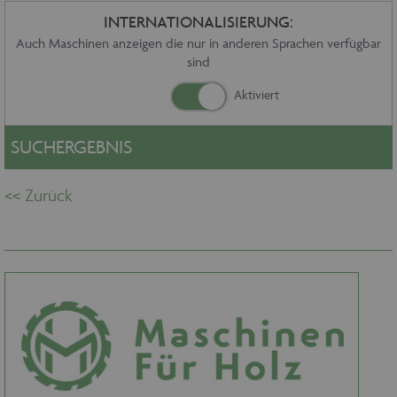
Sonstiges
INTERNATIONALISIERUNG:
Service
Auch Maschinen anzeigen die nur in anderen Sprachen verfügbar
sind
Die Firma
Händler
Aktuelles
Kontakt
SUCHERGEBNIS
Impressum
Datenschutz