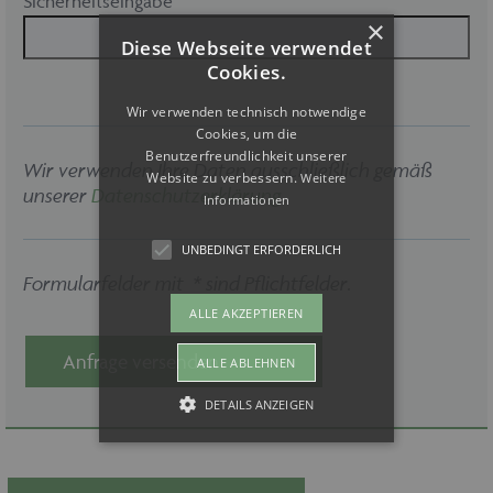
Sicherheitseingabe
×
Diese Webseite verwendet
Cookies.
Wir verwenden technisch notwendige
Cookies, um die
Benutzerfreundlichkeit unserer
Wir verwenden Ihre Daten ausschließlich gemäß
Website zu verbessern.
Weitere
unserer
Datenschutzerklärung
.
Informationen
UNBEDINGT ERFORDERLICH
Formularfelder mit * sind Pflichtfelder.
ALLE AKZEPTIEREN
Anfrage versenden
ALLE ABLEHNEN
DETAILS ANZEIGEN
Unbedingt erforderlich