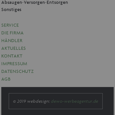
Absaugen-Versorgen-Entsorgen
Sonstiges
SERVICE
DIE FIRMA
HÄNDLER
AKTUELLES
KONTAKT
IMPRESSUM
DATENSCHUTZ
AGB
© 2019 webdesign:
dewo-werbeagentur.de