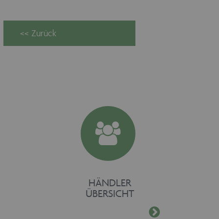
Unbedingt erforderlich
Unbedingt erforderliche Cookies
ermöglichen wesentliche
Kernfunktionen der Website wie auch
dieses Cookie-Banner. Ohne die
unbedingt erforderlichen Cookies kann
die Website nicht ordnungsgemäß
verwendet werden. Als Besucher
müssten Sie beispielsweise ohne dieses
Cookie-Banner auf jeder Seite Ihre
Zustimmung geben.
Provider /
Name
Ablaufdatum
Domäne
maschinenhandel
www.maschinen-
Session
fuer-holz.de
HÄNDLER
ÜBERSICHT