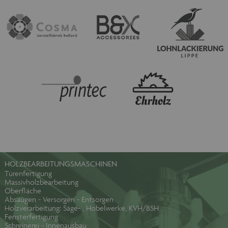
HOLZBEARBEITUNGSMASCHINEN
Türenfertigung
Massivholzbearbeitung
Oberfläche
Absaugen - Versorgen - Entsorgen
Holzverarbeitung: Säge- , Hobelwerke, KVH/BSH
Fensterfertigung
Schreinerei - Innenausbau