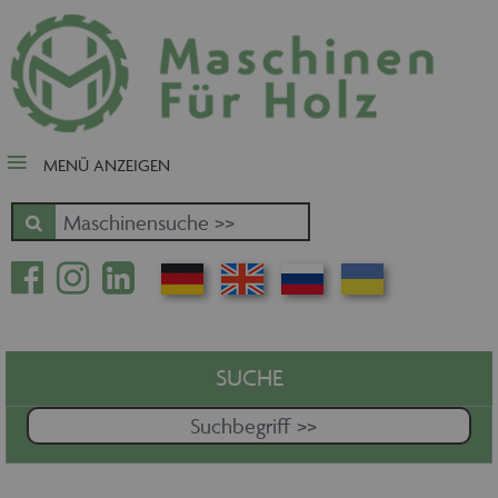
close Submenü
Nach Fertigungsschwerpunkt
Schnäppchen
Tischler-, Schreinermaschinen
MENÜ ANZEIGEN
Zuschnitt - Sägen
Kantenbearbeitung
Fräsen - Bohren - Hobeln - CNC
Oberfläche
Massivholz
Furnierbe- und verarbeitung
Pressen - Beschichten
SUCHE
Handling - Transportieren -
Stapeln - Verpacken etc.
Absaugen - Versorgen -
Entsorgen