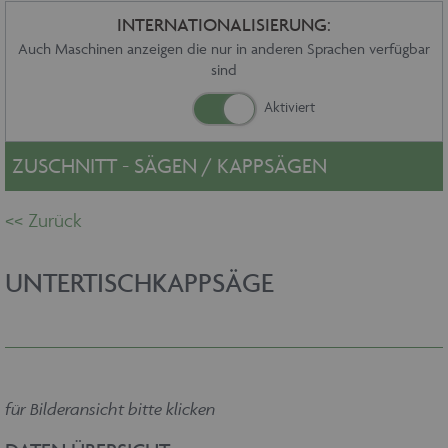
Sonstiges
INTERNATIONALISIERUNG:
Service
Auch Maschinen anzeigen die nur in anderen Sprachen verfügbar
sind
Die Firma
Händler
Aktuelles
Kontakt
ZUSCHNITT - SÄGEN / KAPPSÄGEN
Impressum
Datenschutz
UNTERTISCHKAPPSÄGE
für Bilderansicht bitte klicken