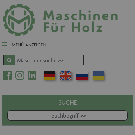
close Submenü
Nach Fertigungsschwerpunkt
Schnäppchen
Tischler-, Schreinermaschinen
MENÜ ANZEIGEN
Zuschnitt - Sägen
Kantenbearbeitung
Fräsen - Bohren - Hobeln - CNC
Oberfläche
Massivholz
Furnierbe- und verarbeitung
Pressen - Beschichten
SUCHE
Handling - Transportieren -
Stapeln - Verpacken etc.
Absaugen - Versorgen -
Entsorgen