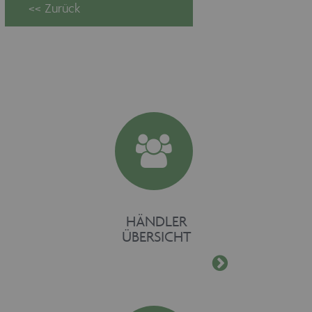
Unbedingt erforderliche Cookies
ermöglichen wesentliche
Kernfunktionen der Website wie auch
dieses Cookie-Banner. Ohne die
unbedingt erforderlichen Cookies kann
die Website nicht ordnungsgemäß
verwendet werden. Als Besucher
müssten Sie beispielsweise ohne dieses
Cookie-Banner auf jeder Seite Ihre
Zustimmung geben.
Provider /
Name
Ablaufdatum
Domäne
maschinenhandel
www.maschinen-
Session
fuer-holz.de
HÄNDLER
ÜBERSICHT
CookieScriptConsent
1 Monat
CookieScript