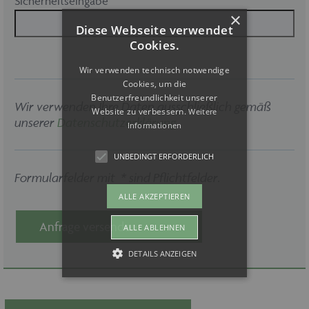
Sicherheitseingabe
×
Diese Webseite verwendet
Cookies.
Wir verwenden technisch notwendige
Cookies, um die
Benutzerfreundlichkeit unserer
Wir verwenden Ihre Daten ausschließlich gemäß
Website zu verbessern.
Weitere
unserer
Datenschutzerklärung
.
Informationen
UNBEDINGT ERFORDERLICH
Formularfelder mit * sind Pflichtfelder.
ALLE AKZEPTIEREN
Anfrage versenden
ALLE ABLEHNEN
DETAILS ANZEIGEN
Unbedingt erforderlich