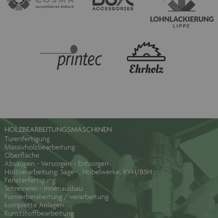
HOLZBEARBEITUNGSMASCHINEN
Türenfertigung
Massivholzbearbeitung
Oberfläche
Absaugen - Versorgen - Entsorgen
Holzverarbeitung: Säge- , Hobelwerke, KVH/BSH
Fensterfertigung
Schreinerei - Innenausbau
Furnierberabeitung /-verarbeitung
komplette Anlagen
Kunststoffbearbeitung