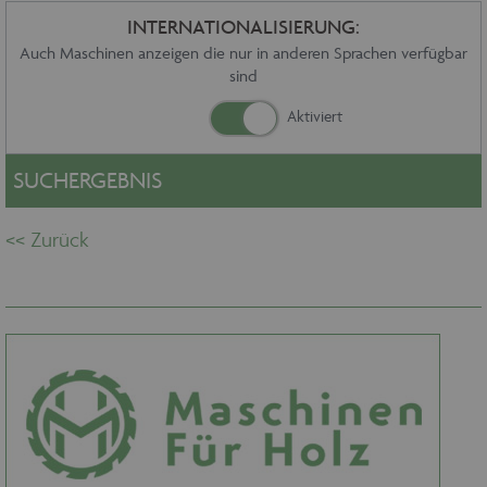
Sonstiges
INTERNATIONALISIERUNG:
Service
Auch Maschinen anzeigen die nur in anderen Sprachen verfügbar
sind
Die Firma
Händler
Aktuelles
Kontakt
SUCHERGEBNIS
Impressum
Datenschutz