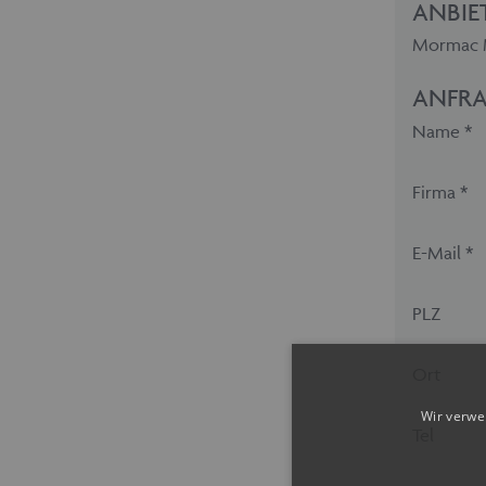
ANBIE
Mormac M
ANFRA
Name *
Firma *
E-Mail *
PLZ
Ort
Wir verwe
Tel