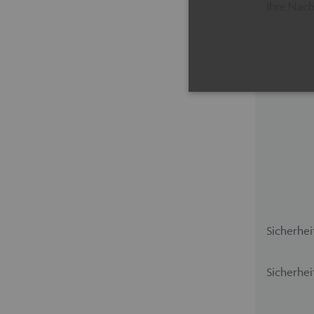
Ihre Nach
Unbedingt erforderliche Coo
erforderlichen Cookies kann
Cookie-Banner auf jeder Sei
Pro
Name
Do
maschinenhandel
ww
Sicherhei
fue
Sicherhei
CookieScriptConsent
Co
ww
fue