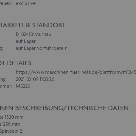
euer:
exclusive
BARKEIT & STANDORT
D-82418 Murnau
auf Lager
g:
auf Lager vorführbereit
T DETAILS
https://www.maschinen-fuer-holz.de/plattform/m1245
ng:
2021-03-09 11:33:26
mmer:
MS220
NEN BESCHREIBUNG/TECHNISCHE DATEN
ite 1320 mm
e 250 mm
Spindeln 2