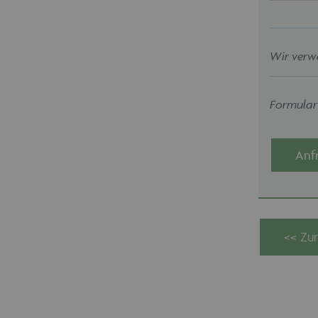
Wir verw
Formularf
Anf