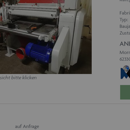
Fabri
Typ:
Bauja
Zust
AN
Morm
6233
sicht bitte klicken
auf Anfrage