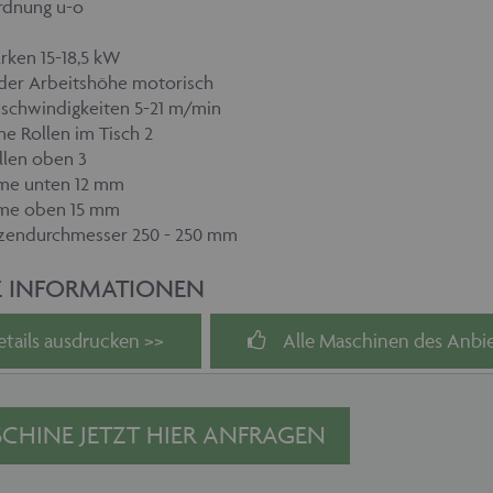
rdnung u-o
rken 15-18,5 kW
 der Arbeitshöhe motorisch
schwindigkeiten 5-21 m/min
e Rollen im Tisch 2
llen oben 3
me unten 12 mm
me oben 15 mm
zendurchmesser 250 - 250 mm
E INFORMATIONEN
etails ausdrucken >>
Alle Maschinen des Anbie
CHINE JETZT HIER ANFRAGEN