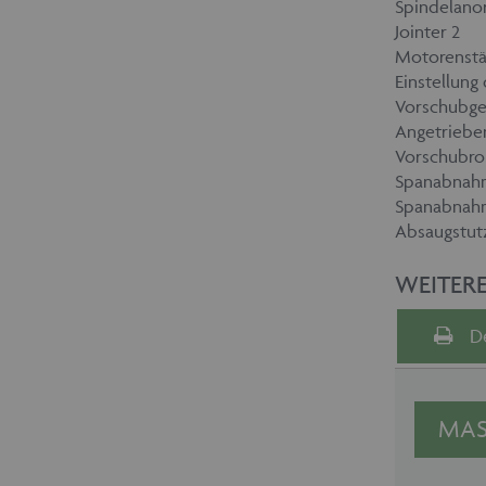
Spindelano
Jointer 2
Motorenstä
Einstellung
Vorschubge
Angetrieben
Vorschubro
Spanabnah
Spanabnah
Absaugstut
WEITER
D
MAS