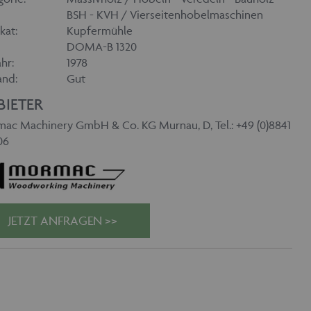
BSH - KVH / Vierseitenhobelmaschinen
kat:
Kupfermühle
DOMA-B 1320
hr:
1978
and:
Gut
BIETER
ac Machinery GmbH & Co. KG Murnau, D, Tel.: +49 (0)8841
06
JETZT ANFRAGEN >>