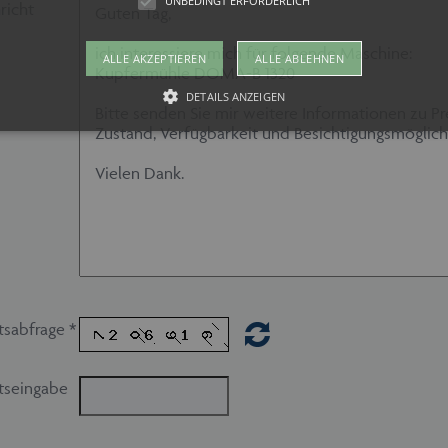
UNBEDINGT ERFORDERLICH
richt
ALLE AKZEPTIEREN
ALLE ABLEHNEN
DETAILS ANZEIGEN
Unbedingt erforderlich
kies ermöglichen wesentliche Kernfunktionen der Website wie auch dieses Cookie-Ban
 die Website nicht ordnungsgemäß verwendet werden. Als Besucher müssten Sie beispi
te Ihre Zustimmung geben.
vider /
Ablaufdatum
Beschreibung
mäne
w.maschinen-
Session
Dieses Cookie wird von maschinen-fuer-holz.de ver
tsabfrage *
r-holz.de
Spracheinstellungen für Besucher der Webseite zu s
ordnungsgemäß funktionieren um die Seiten und Seit
gewählten Sprache anzeigen zu können.
tseingabe
1 Monat
Dieses Cookie wird vom Cookie-Script.com-Dienst v
okieScript
Einwilligungseinstellungen für Besucher-Cookies zu 
w.maschinen-
Banner von Cookie-Script.com muss ordnungsgemäß 
r-holz.de