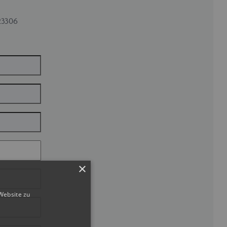
23306
×
Website zu