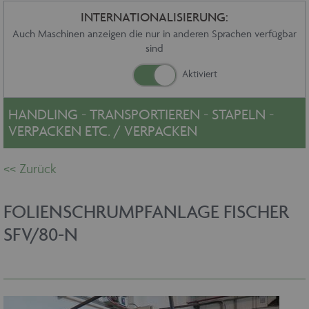
Sonstiges
INTERNATIONALISIERUNG:
Service
Auch Maschinen anzeigen die nur in anderen Sprachen verfügbar
sind
Die Firma
Händler
Aktuelles
Kontakt
HANDLING - TRANSPORTIEREN - STAPELN -
Impressum
VERPACKEN ETC. / VERPACKEN
Datenschutz
FOLIENSCHRUMPFANLAGE FISCHER
SFV/80-N