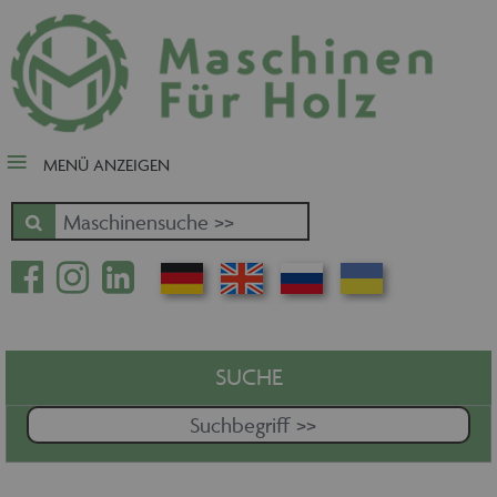
close Submenü
Nach Fertigungsschwerpunkt
Schnäppchen
Tischler-, Schreinermaschinen
MENÜ ANZEIGEN
Zuschnitt - Sägen
Kantenbearbeitung
Fräsen - Bohren - Hobeln - CNC
Oberfläche
Massivholz
Furnierbe- und verarbeitung
Pressen - Beschichten
SUCHE
Handling - Transportieren -
Stapeln - Verpacken etc.
Absaugen - Versorgen -
Entsorgen