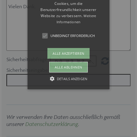
Cookies, um die
Benutzerfreundlichkeit unserer
Website zu verbessern.
Weitere
Informationen
UNBEDINGT ERFORDERLICH
ALLE AKZEPTIEREN
Sicherheitsabfrage *
ALLE ABLEHNEN
Sicherheitseingabe
DETAILS ANZEIGEN
Unbedingt erforderlich
Unbedingt erforderliche Cookies
Wir verwenden Ihre Daten ausschließlich gemäß
ermöglichen wesentliche
Kernfunktionen der Website wie auch
unserer
Datenschutzerklärung
.
dieses Cookie-Banner. Ohne die
unbedingt erforderlichen Cookies kann