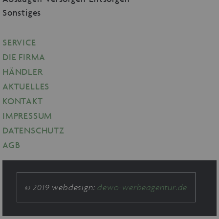
Sonstiges
SERVICE
DIE FIRMA
HÄNDLER
AKTUELLES
KONTAKT
IMPRESSUM
DATENSCHUTZ
AGB
© 2019 webdesign:
dewo-werbeagentur.de