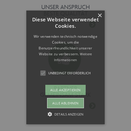
UNSER ANSPRUCH
BESTE QUALITÄT
×
Diese Webseite verwendet
Cookies.
Wir verwenden technisch notwendige
Cookies, um die
Benutzerfreundlichkeit unserer
Website zu verbessern.
Weitere
Informationen
UNBEDINGT ERFORDERLICH
PARTNER
ALLE AKZEPTIEREN
GEMEINSAM STARK
ALLE ABLEHNEN
DETAILS ANZEIGEN