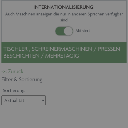
Sonstiges
INTERNATIONALISIERUNG:
Service
Auch Maschinen anzeigen die nur in anderen Sprachen verfügbar
sind
Die Firma
Händler
Aktuelles
Kontakt
TISCHLER-, SCHREINERMASCHINEN / PRESSEN -
Impressum
BESCHICHTEN / MEHRETAGIG
Datenschutz
Filter & Sortierung
Sortierung: