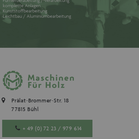
Furnierberabeitung /-verarbeitung
CookieScriptConsent
1 Monat
CookieScript
komplette Anlagen
www.maschinen-
Kunststoffbearbeitung
fuer-holz.de
Leichtbau / Aluminiumbearbeitung
Prälat-Brommer-Str. 18
77815 Bühl
+ 49 (0) 72 23 / 979 614