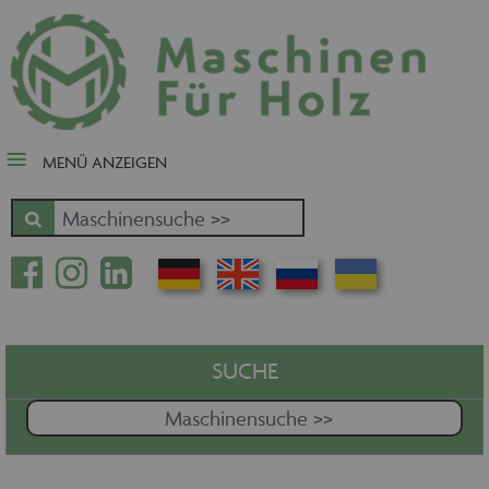
close Submenü
Nach Fertigungsschwerpunkt
Schnäppchen
Tischler-, Schreinermaschinen
MENÜ ANZEIGEN
Zuschnitt - Sägen
Kantenbearbeitung
Fräsen - Bohren - Hobeln - CNC
Oberfläche
Massivholz
Furnierbe- und verarbeitung
Pressen - Beschichten
SUCHE
Handling - Transportieren -
Stapeln - Verpacken etc.
Absaugen - Versorgen -
Entsorgen