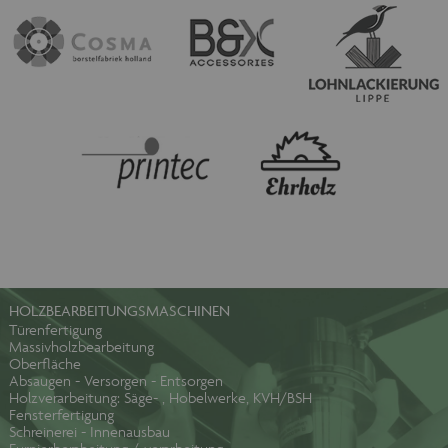
Unbedingt erforderlich
Unbedingt erforderliche Cookies
ermöglichen wesentliche
Kernfunktionen der Website wie auch
dieses Cookie-Banner. Ohne die
unbedingt erforderlichen Cookies kann
die Website nicht ordnungsgemäß
verwendet werden. Als Besucher
müssten Sie beispielsweise ohne dieses
Cookie-Banner auf jeder Seite Ihre
Zustimmung geben.
Provider /
Name
Ablaufdatum
Domäne
maschinenhandel
www.maschinen-
Session
fuer-holz.de
HOLZBEARBEITUNGSMASCHINEN
Türenfertigung
Massivholzbearbeitung
Oberfläche
Absaugen - Versorgen - Entsorgen
Holzverarbeitung: Säge- , Hobelwerke, KVH/BSH
Fensterfertigung
Schreinerei - Innenausbau