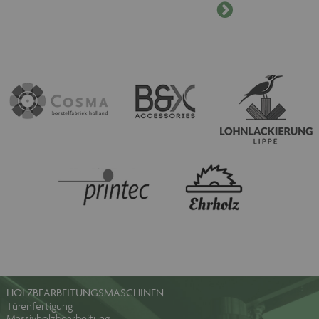
Cookie-Banner auf jeder Seite Ihre
Zustimmung geben.
Provider /
Name
Ablaufdatum
Domäne
maschinenhandel
www.maschinen-
Session
fuer-holz.de
CookieScriptConsent
1 Monat
CookieScript
www.maschinen-
fuer-holz.de
HOLZBEARBEITUNGSMASCHINEN
Türenfertigung
Massivholzbearbeitung