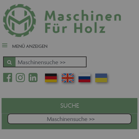
close Submenü
Nach Fertigungsschwerpunkt
Schnäppchen
Tischler-, Schreinermaschinen
MENÜ ANZEIGEN
Zuschnitt - Sägen
Kantenbearbeitung
Fräsen - Bohren - Hobeln - CNC
Oberfläche
Massivholz
Furnierbe- und verarbeitung
Pressen - Beschichten
SUCHE
Handling - Transportieren -
Stapeln - Verpacken etc.
Absaugen - Versorgen -
Entsorgen