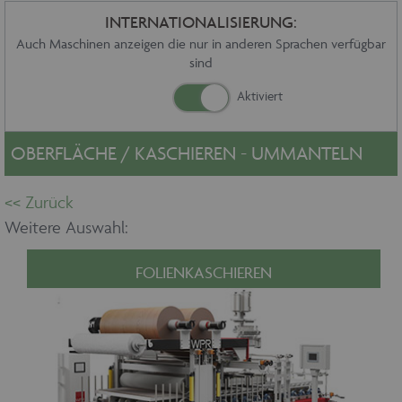
Sonstiges
INTERNATIONALISIERUNG:
Service
Auch Maschinen anzeigen die nur in anderen Sprachen verfügbar
sind
Die Firma
Händler
Aktuelles
Kontakt
OBERFLÄCHE / KASCHIEREN - UMMANTELN
Impressum
Datenschutz
Weitere Auswahl:
FOLIENKASCHIEREN