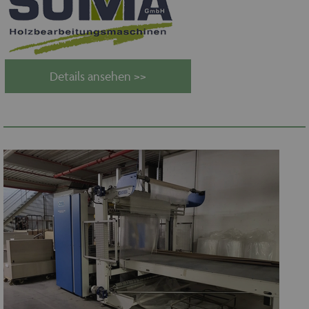
Name
Ablaufdatum
Domäne
maschinenhandel
www.maschinen-
Session
fuer-holz.de
Details ansehen >>
CookieScriptConsent
1 Monat
CookieScript
www.maschinen-
fuer-holz.de