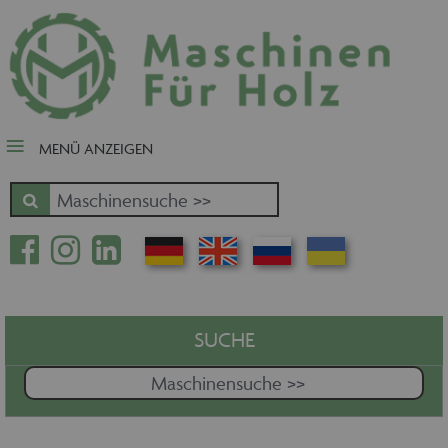
close Submenü
Nach Fertigungsschwerpunkt
Schnäppchen
Tischler-, Schreinermaschinen
MENÜ ANZEIGEN
Zuschnitt - Sägen
Kantenbearbeitung
Fräsen - Bohren - Hobeln - CNC
Oberfläche
Massivholz
Furnierbe- und verarbeitung
Pressen - Beschichten
SUCHE
Handling - Transportieren -
Stapeln - Verpacken etc.
Absaugen - Versorgen -
Entsorgen