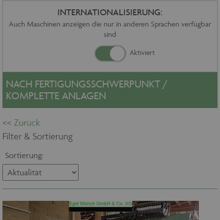
Sonstiges
INTERNATIONALISIERUNG:
Service
Auch Maschinen anzeigen die nur in anderen Sprachen verfügbar
sind
Die Firma
Händler
Aktuelles
Kontakt
NACH FERTIGUNGSSCHWERPUNKT /
Impressum
KOMPLETTE ANLAGEN
Datenschutz
Filter & Sortierung
Sortierung: