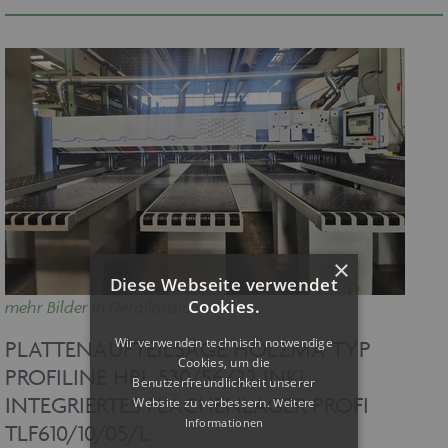
×
Diese Webseite verwendet
Cookies.
mehr Bilder in Detailansicht
Wir verwenden technisch notwendige
PLATTENAUFTEILSÄGE HOLZMA TYP
Cookies, um die
PROFILINE HPL 530/56/22 INKL.
Benutzerfreundlichkeit unserer
INTEGRIERTES FLÄCHENLAGER PROFI
Website zu verbessern.
Weitere
Informationen
TLF610/10/05/L