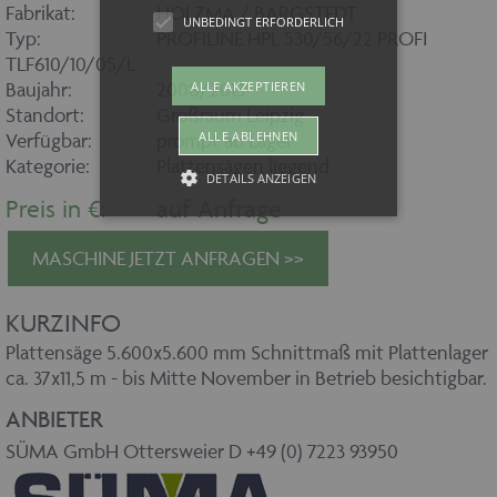
Fabrikat:
HOLZMA / BARGSTEDT
UNBEDINGT ERFORDERLICH
Typ:
PROFILINE HPL 530/56/22 PROFI
TLF610/10/05/L
ALLE AKZEPTIEREN
Baujahr:
2008/2013
Standort:
Großraum Leipzig
ALLE ABLEHNEN
Verfügbar:
prompt ab Lager
Kategorie:
Plattensägen liegend
DETAILS ANZEIGEN
Preis in €:
auf Anfrage
MASCHINE JETZT ANFRAGEN >>
Unbedingt erforderlich
Unbedingt erforderliche Cookies
KURZINFO
ermöglichen wesentliche
Kernfunktionen der Website wie auch
Plattensäge 5.600x5.600 mm Schnittmaß mit Plattenlager
dieses Cookie-Banner. Ohne die
unbedingt erforderlichen Cookies kann
ca. 37x11,5 m - bis Mitte November in Betrieb besichtigbar.
die Website nicht ordnungsgemäß
verwendet werden. Als Besucher
ANBIETER
müssten Sie beispielsweise ohne dieses
Cookie-Banner auf jeder Seite Ihre
SÜMA GmbH Ottersweier D +49 (0) 7223 93950
Zustimmung geben.
Provider /