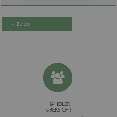
Unbedingt erforderlich
Unbedingt erforderliche Cookies
ermöglichen wesentliche
Kernfunktionen der Website wie auch
dieses Cookie-Banner. Ohne die
unbedingt erforderlichen Cookies kann
die Website nicht ordnungsgemäß
verwendet werden. Als Besucher
müssten Sie beispielsweise ohne dieses
Cookie-Banner auf jeder Seite Ihre
Zustimmung geben.
Provider /
Name
Ablaufdatum
Domäne
maschinenhandel
www.maschinen-
Session
fuer-holz.de
HÄNDLER
ÜBERSICHT