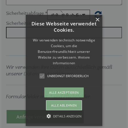
Sicherheitsabfrage *
×
Sicherheitseingabe
Diese Webseite verwendet
Cookies.
Wir verwenden technisch notwendige
Cookies, um die
Benutzerfreundlichkeit unserer
Website zu verbessern.
Weitere
Informationen
Wir verwenden Ihre Daten ausschließlich gemäß
unserer
Datenschutzerklärung
.
UNBEDINGT ERFORDERLICH
ALLE AKZEPTIEREN
Formularfelder mit * sind Pflichtfelder.
ALLE ABLEHNEN
Anfrage versenden
DETAILS ANZEIGEN