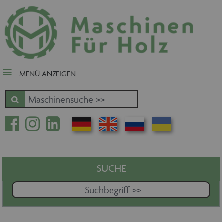
close Submenü
Nach Fertigungsschwerpunkt
Schnäppchen
Tischler-, Schreinermaschinen
MENÜ ANZEIGEN
Zuschnitt - Sägen
Kantenbearbeitung
Fräsen - Bohren - Hobeln - CNC
Oberfläche
Massivholz
Furnierbe- und verarbeitung
Pressen - Beschichten
SUCHE
Handling - Transportieren -
Stapeln - Verpacken etc.
Absaugen - Versorgen -
Entsorgen