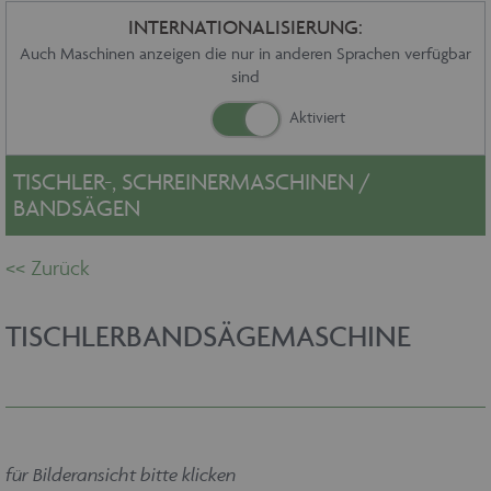
Sonstiges
INTERNATIONALISIERUNG:
Service
Auch Maschinen anzeigen die nur in anderen Sprachen verfügbar
sind
Die Firma
Händler
Aktuelles
Kontakt
TISCHLER-, SCHREINERMASCHINEN /
Impressum
BANDSÄGEN
Datenschutz
TISCHLERBANDSÄGEMASCHINE
für Bilderansicht bitte klicken