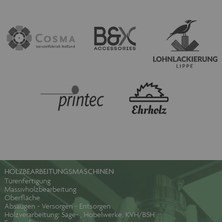
HOLZBEARBEITUNGSMASCHINEN
Türenfertigung
Massivholzbearbeitung
Oberfläche
Absaugen - Versorgen - Entsorgen
Holzverarbeitung: Säge- , Hobelwerke, KVH/BSH