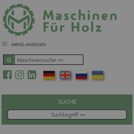
close Submenü
Nach Fertigungsschwerpunkt
Schnäppchen
Tischler-, Schreinermaschinen
MENÜ ANZEIGEN
Zuschnitt - Sägen
Kantenbearbeitung
Fräsen - Bohren - Hobeln - CNC
Oberfläche
Massivholz
Furnierbe- und verarbeitung
Pressen - Beschichten
SUCHE
Handling - Transportieren -
Stapeln - Verpacken etc.
Absaugen - Versorgen -
Entsorgen