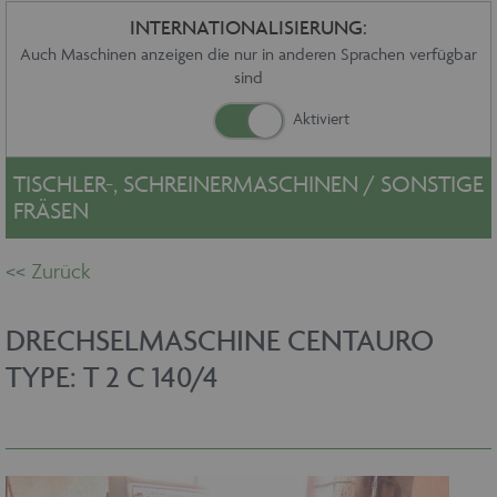
Sonstiges
INTERNATIONALISIERUNG:
Service
Auch Maschinen anzeigen die nur in anderen Sprachen verfügbar
sind
Die Firma
Händler
Aktuelles
Kontakt
TISCHLER-, SCHREINERMASCHINEN / SONSTIGE
Impressum
FRÄSEN
Datenschutz
DRECHSELMASCHINE CENTAURO
TYPE: T 2 C 140/4