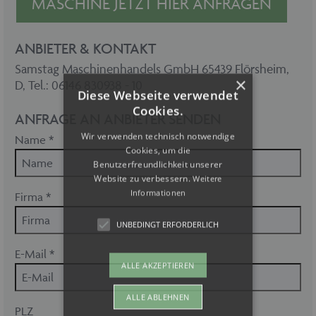
MASCHINE JETZT HIER ANFRAGEN
ANBIETER & KONTAKT
Samstag Maschinenhandels GmbH 65439 Flörsheim,
×
D, Tel.: 06146 830938 - 10
Diese Webseite verwendet
Cookies.
ANFRAGE AN ANBIETER SENDEN
Wir verwenden technisch notwendige
Name *
Cookies, um die
Benutzerfreundlichkeit unserer
Website zu verbessern.
Weitere
Informationen
Firma *
UNBEDINGT ERFORDERLICH
E-Mail *
ALLE AKZEPTIEREN
ALLE ABLEHNEN
PLZ