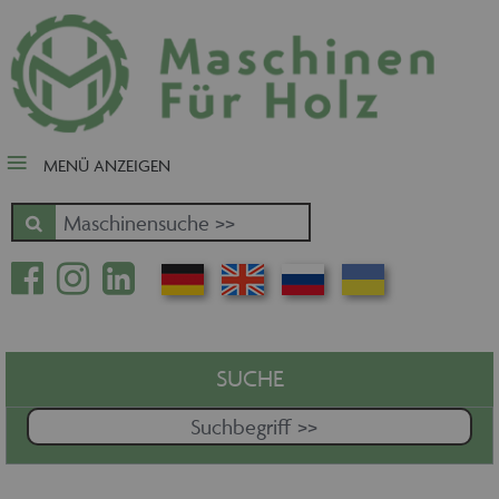
close Submenü
Nach Fertigungsschwerpunkt
Schnäppchen
Tischler-, Schreinermaschinen
MENÜ ANZEIGEN
Zuschnitt - Sägen
Kantenbearbeitung
Fräsen - Bohren - Hobeln - CNC
Oberfläche
Massivholz
Furnierbe- und verarbeitung
Pressen - Beschichten
SUCHE
Handling - Transportieren -
Stapeln - Verpacken etc.
Absaugen - Versorgen -
Entsorgen