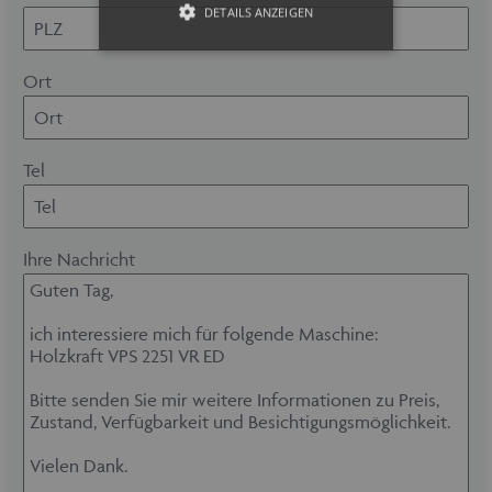
DETAILS ANZEIGEN
Ort
Unbedingt erforderlich
Unbedingt erforderliche Cookies
ermöglichen wesentliche
Tel
Kernfunktionen der Website wie auch
dieses Cookie-Banner. Ohne die
unbedingt erforderlichen Cookies kann
die Website nicht ordnungsgemäß
verwendet werden. Als Besucher
Ihre Nachricht
müssten Sie beispielsweise ohne dieses
Cookie-Banner auf jeder Seite Ihre
Zustimmung geben.
Provider /
Name
Ablaufdatum
Domäne
maschinenhandel
www.maschinen-
Session
fuer-holz.de