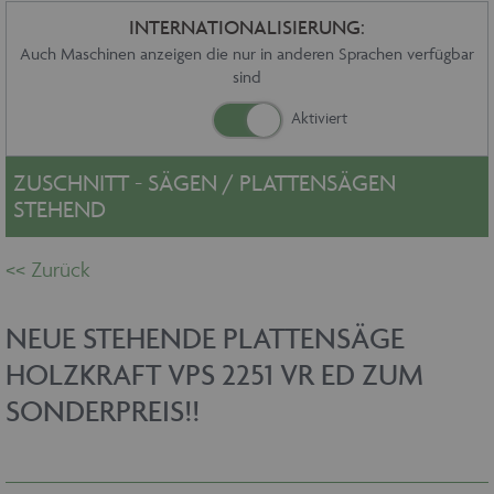
Sonstiges
INTERNATIONALISIERUNG:
Service
Auch Maschinen anzeigen die nur in anderen Sprachen verfügbar
sind
Die Firma
Händler
Aktuelles
Kontakt
ZUSCHNITT - SÄGEN / PLATTENSÄGEN
Impressum
STEHEND
Datenschutz
NEUE STEHENDE PLATTENSÄGE
HOLZKRAFT VPS 2251 VR ED ZUM
SONDERPREIS!!