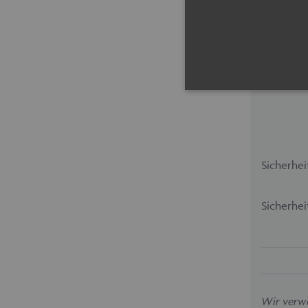
Unbedingt erforderliche Coo
erforderlichen Cookies kann
Sicherhei
Cookie-Banner auf jeder Sei
Pro
Name
Do
Sicherhei
maschinenhandel
ww
fue
CookieScriptConsent
Co
ww
fue
Wir verw