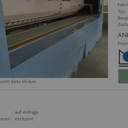
Fabri
Typ:
Bauja
Zust
AN
Prom
sicht bitte klicken
auf Anfrage
euer:
exclusive