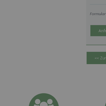
Formularf
Anf