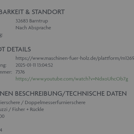
BARKEIT & STANDORT
32683 Barntrup
Nach Absprache
g:
T DETAILS
https://www.maschinen-fuer-holz.de/plattform/m126
ng:
2025-01-11 13:04:52
mmer:
7376
https://www.youtube.com/watch?v=NdxoUhcOb7g
NEN BESCHREIBUNG/TECHNISCHE DATEN
ierschere / Doppelmesserfurnierschere
zzi / Fisher + Rückle
00
04