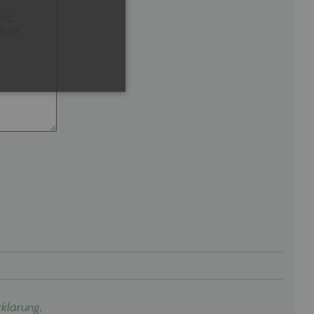
ner. Ohne die unbedingt
elsweise ohne dieses
wendet, um die
peichern. Das Cookie muss
eninhalte stringent in der
erwendet, um die
speichern. Das Cookie-
funktionieren.
klärung
.