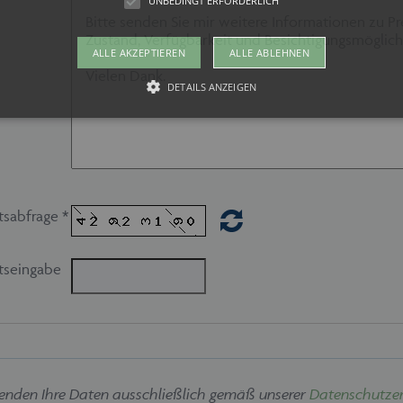
UNBEDINGT ERFORDERLICH
ALLE AKZEPTIEREN
ALLE ABLEHNEN
DETAILS ANZEIGEN
Unbedingt erforderlich
kies ermöglichen wesentliche Kernfunktionen der Website wie auch dieses Cookie-Ban
 die Website nicht ordnungsgemäß verwendet werden. Als Besucher müssten Sie beispi
tsabfrage *
te Ihre Zustimmung geben.
vider /
Ablaufdatum
Beschreibung
mäne
tseingabe
w.maschinen-
Session
Dieses Cookie wird von maschinen-fuer-holz.de ver
r-holz.de
Spracheinstellungen für Besucher der Webseite zu s
ordnungsgemäß funktionieren um die Seiten und Seit
gewählten Sprache anzeigen zu können.
1 Monat
Dieses Cookie wird vom Cookie-Script.com-Dienst v
okieScript
Einwilligungseinstellungen für Besucher-Cookies zu 
w.maschinen-
Banner von Cookie-Script.com muss ordnungsgemäß 
r-holz.de
enden Ihre Daten ausschließlich gemäß unserer
Datenschutzer