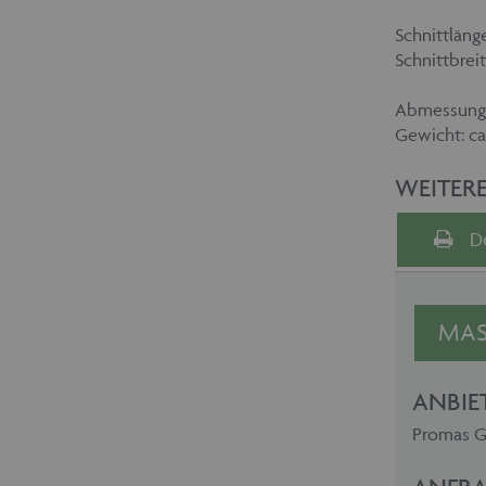
Schnittlän
Schnittbrei
Abmessungen
Gewicht: ca.
WEITER
D
MAS
ANBIE
Promas Gm