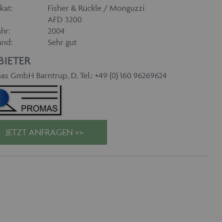
kat:
Fisher & Rückle / Monguzzi
AFD 3200
hr:
2004
and:
Sehr gut
BIETER
as GmbH Barntrup, D, Tel.: +49 (0) 160 96269624
JETZT ANFRAGEN >>