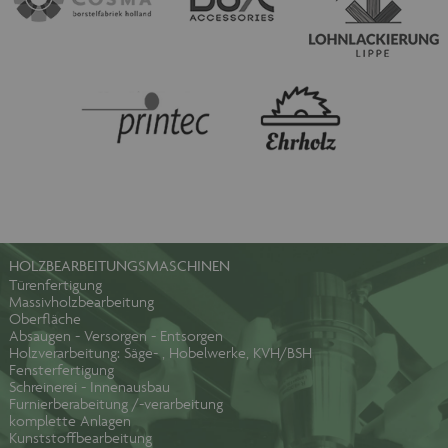
HOLZBEARBEITUNGSMASCHINEN
Türenfertigung
Massivholzbearbeitung
Oberfläche
Absaugen - Versorgen - Entsorgen
Holzverarbeitung: Säge- , Hobelwerke, KVH/BSH
Fensterfertigung
Schreinerei - Innenausbau
Furnierberabeitung /-verarbeitung
komplette Anlagen
Kunststoffbearbeitung