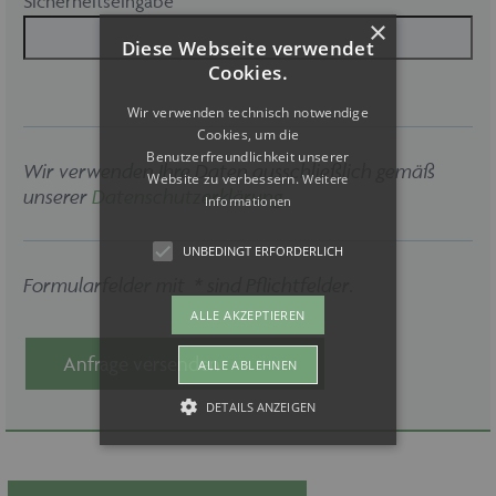
Sicherheitseingabe
×
Diese Webseite verwendet
Cookies.
Wir verwenden technisch notwendige
Cookies, um die
Benutzerfreundlichkeit unserer
Wir verwenden Ihre Daten ausschließlich gemäß
Website zu verbessern.
Weitere
unserer
Datenschutzerklärung
.
Informationen
UNBEDINGT ERFORDERLICH
Formularfelder mit * sind Pflichtfelder.
ALLE AKZEPTIEREN
Anfrage versenden
ALLE ABLEHNEN
DETAILS ANZEIGEN
Unbedingt erforderlich