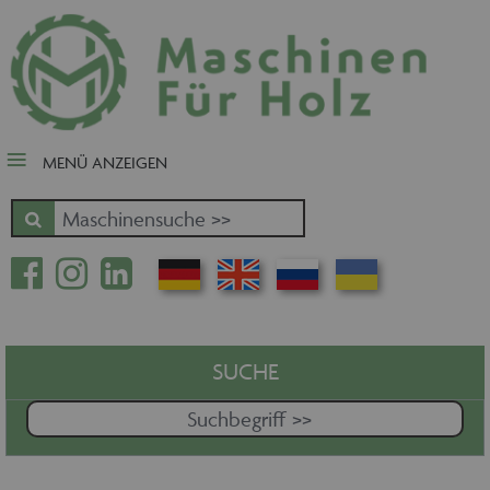
close Submenü
Nach Fertigungsschwerpunkt
Schnäppchen
Tischler-, Schreinermaschinen
MENÜ ANZEIGEN
Zuschnitt - Sägen
Kantenbearbeitung
Fräsen - Bohren - Hobeln - CNC
Oberfläche
Massivholz
Furnierbe- und verarbeitung
Pressen - Beschichten
SUCHE
Handling - Transportieren -
Stapeln - Verpacken etc.
Absaugen - Versorgen -
Entsorgen