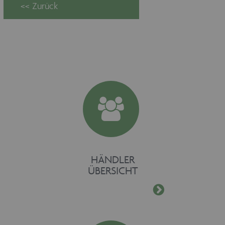
Unbedingt erforderliche Cookies
ermöglichen wesentliche
Kernfunktionen der Website wie auch
dieses Cookie-Banner. Ohne die
unbedingt erforderlichen Cookies kann
die Website nicht ordnungsgemäß
verwendet werden. Als Besucher
müssten Sie beispielsweise ohne dieses
Cookie-Banner auf jeder Seite Ihre
Zustimmung geben.
Provider /
Name
Ablaufdatum
Domäne
maschinenhandel
www.maschinen-
Session
fuer-holz.de
HÄNDLER
ÜBERSICHT
CookieScriptConsent
1 Monat
CookieScript