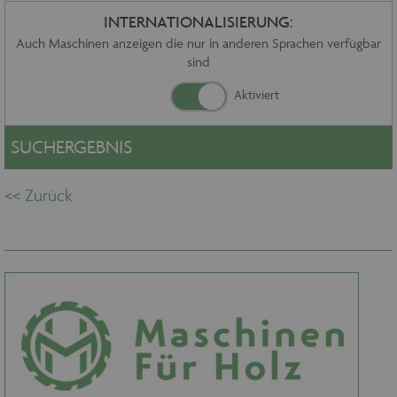
Sonstiges
INTERNATIONALISIERUNG:
Service
Auch Maschinen anzeigen die nur in anderen Sprachen verfügbar
sind
Die Firma
Händler
Aktuelles
Kontakt
SUCHERGEBNIS
Impressum
Datenschutz