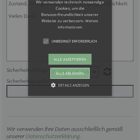
Wir verwenden technisch notwendige
Cookies, um die
Benutzerfreundlichkeit unserer
Website zu verbessern.
Weitere
Informationen
UNBEDINGT ERFORDERLICH
ALLE AKZEPTIEREN
Sicherheitsabfrage *
ALLE ABLEHNEN
Sicherheitseingabe
DETAILS ANZEIGEN
Unbedingt erforderlich
Unbedingt erforderliche Cookies
ermöglichen wesentliche
Wir verwenden Ihre Daten ausschließlich gemäß
Kernfunktionen der Website wie auch
unserer
Datenschutzerklärung
dieses Cookie-Banner. Ohne die
.