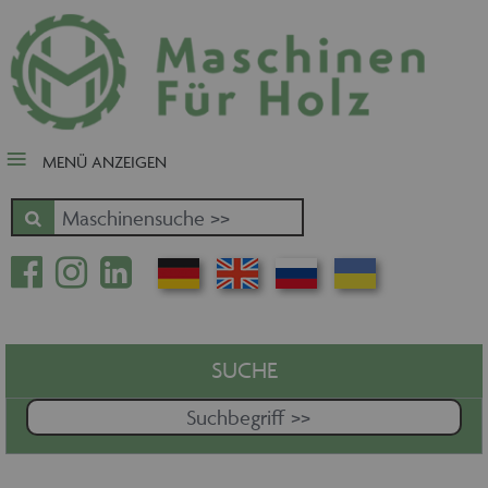
close Submenü
Nach Fertigungsschwerpunkt
Schnäppchen
Tischler-, Schreinermaschinen
MENÜ ANZEIGEN
Zuschnitt - Sägen
Kantenbearbeitung
Fräsen - Bohren - Hobeln - CNC
Oberfläche
Massivholz
Furnierbe- und verarbeitung
Pressen - Beschichten
SUCHE
Handling - Transportieren -
Stapeln - Verpacken etc.
Absaugen - Versorgen -
Entsorgen