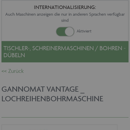
Sonstiges
INTERNATIONALISIERUNG:
Service
Auch Maschinen anzeigen die nur in anderen Sprachen verfügbar
sind
Die Firma
Händler
Aktuelles
Kontakt
TISCHLER-, SCHREINERMASCHINEN / BOHREN -
Impressum
DÜBELN
Datenschutz
GANNOMAT VANTAGE _
LOCHREIHENBOHRMASCHINE