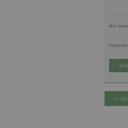
Wir verw
Formularf
Anf