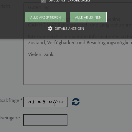
UNBEDINGT ERFORDERLICH
richt
ALLE AKZEPTIEREN
ALLE ABLEHNEN
DETAILS ANZEIGEN
Unbedingt erforderlich
kies ermöglichen wesentliche Kernfunktionen der Website wie auch dieses Cookie-Ban
 die Website nicht ordnungsgemäß verwendet werden. Als Besucher müssten Sie beispi
te Ihre Zustimmung geben.
vider /
Ablaufdatum
Beschreibung
mäne
w.maschinen-
Session
Dieses Cookie wird von maschinen-fuer-holz.de ver
r-holz.de
Spracheinstellungen für Besucher der Webseite zu s
tsabfrage *
ordnungsgemäß funktionieren um die Seiten und Seit
gewählten Sprache anzeigen zu können.
1 Monat
Dieses Cookie wird vom Cookie-Script.com-Dienst v
okieScript
tseingabe
Einwilligungseinstellungen für Besucher-Cookies zu 
w.maschinen-
Banner von Cookie-Script.com muss ordnungsgemäß 
r-holz.de