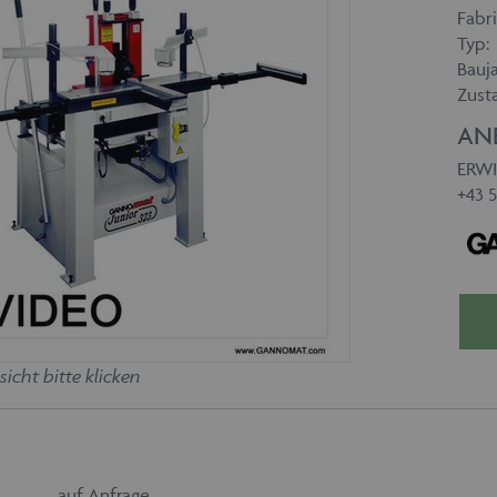
Fabri
Typ:
Bauja
Zust
AN
ERWI
+43 
sicht bitte klicken
auf Anfrage