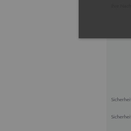
Ihre Nach
Unbedingt erforderliche Coo
erforderlichen Cookies kann
Cookie-Banner auf jeder Sei
Pro
Name
Do
maschinenhandel
ww
fue
Sicherhei
CookieScriptConsent
Co
Sicherhei
ww
fue