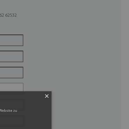
62 62532
×
Website zu