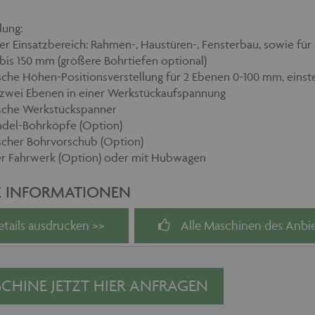
lung:
ler Einsatzbereich: Rahmen-, Haustüren-, Fensterbau, sowie für L
 bis 150 mm (größere Bohrtiefen optional)
che Höhen-Positionsverstellung für 2 Ebenen 0-100 mm, einst
n zwei Ebenen in einer Werkstückaufspannung
sche Werkstückspanner
ndel-Bohrköpfe (Option)
scher Bohrvorschub (Option)
er Fahrwerk (Option) oder mit Hubwagen
E INFORMATIONEN
etails ausdrucken >>
Alle Maschinen des Anbie
CHINE JETZT HIER ANFRAGEN