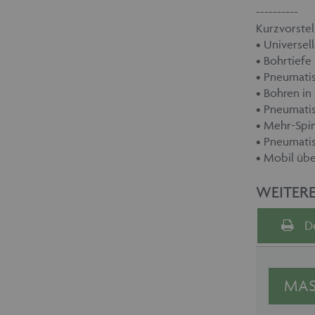
----------
Kurzvorstel
• Universel
• Bohrtiefe
• Pneumatis
• Bohren i
• Pneumati
• Mehr-Spi
• Pneumati
• Mobil üb
WEITER
D
MAS