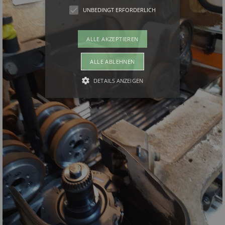
UNBEDINGT ERFORDERLICH
ALLE AKZEPTIEREN
ALLE ABLEHNEN
DETAILS ANZEIGEN
Unbedingt erforderlich
Unbedingt erforderliche Cookies
ermöglichen wesentliche
Kernfunktionen der Website wie auch
dieses Cookie-Banner. Ohne die
unbedingt erforderlichen Cookies kann
die Website nicht ordnungsgemäß
verwendet werden. Als Besucher
müssten Sie beispielsweise ohne dieses
Cookie-Banner auf jeder Seite Ihre
Zustimmung geben.
Provider /