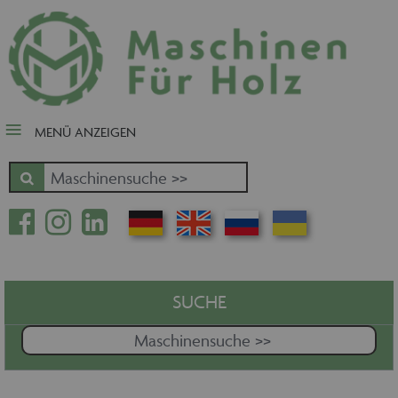
close Submenü
Nach Fertigungsschwerpunkt
Schnäppchen
Tischler-, Schreinermaschinen
MENÜ ANZEIGEN
Zuschnitt - Sägen
Kantenbearbeitung
Fräsen - Bohren - Hobeln - CNC
Oberfläche
Massivholz
Furnierbe- und verarbeitung
Pressen - Beschichten
SUCHE
Handling - Transportieren -
Stapeln - Verpacken etc.
Absaugen - Versorgen -
Entsorgen