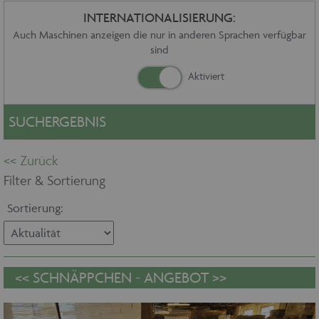
Sonstiges
INTERNATIONALISIERUNG:
Service
Auch Maschinen anzeigen die nur in anderen Sprachen verfügbar
sind
Die Firma
Händler
Aktuelles
Kontakt
SUCHERGEBNIS
Impressum
Datenschutz
Filter & Sortierung
Sortierung: