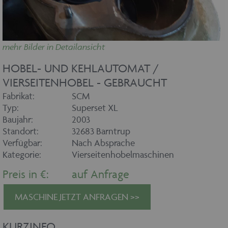
Name
Ablaufdatum
Domäne
maschinenhandel
www.maschinen-
Session
fuer-holz.de
mehr Bilder in Detailansicht
HOBEL- UND KEHLAUTOMAT /
VIERSEITENHOBEL - GEBRAUCHT
Fabrikat:
SCM
Typ:
Superset XL
CookieScriptConsent
1 Monat
CookieScript
Baujahr:
2003
www.maschinen-
Standort:
32683 Barntrup
fuer-holz.de
Verfügbar:
Nach Absprache
Kategorie:
Vierseitenhobelmaschinen
Preis in €:
auf Anfrage
MASCHINE JETZT ANFRAGEN >>
KURZINFO