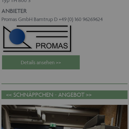
Typ TH 800 S
ANBIETER
Promas GmbH Barntrup D +49 (0) 160 96269624
Details ansehen >>